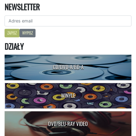
NEWSLETTER
ZAPISZ
WYPISZ
DZIAŁY
CD/DVD-A/BD-A
WINYLE
DVD/BLU-RAY VIDEO