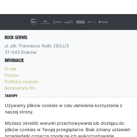
ROCK-SERWIS
ul. płk. Francesco Nullo 28/LU3
31-543 Kraków
INFORMACJE
O nas
Pomoc
Polityka cookies
Rockserwis.fm
ZAKUPY
Formy płatności
Używamy plików cookies w celu ułatwienia korzystania z
Koszty wysyłki
naszej strony.
Panel Klienta
Możesz określić warunki przechowywania lub dostępu do
Regulamin
plików cookies w Twojej przeglądarce. Brak zmiany ustawień
KONTAKT
przeglądarki oznacza zgodę na ich wykorzystywanie.