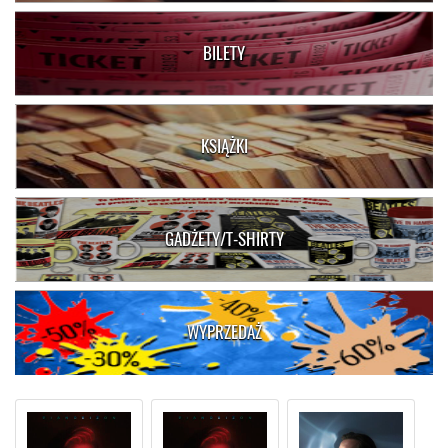
BILETY
KSIĄŻKI
GADŻETY/T-SHIRTY
WYPRZEDAŻ