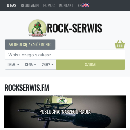
O NAS
REGULAMIN
POMOC
KONTAKT
EN
ROCK-SERWIS
ZALOGUJ SIĘ / ZAŁÓŻ KONTO
DZIAŁ
CENA
24H?
SZUKAJ
ROCKSERWIS.FM
POSŁUCHAJ NASZEGO RADIA