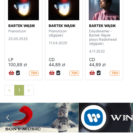
BARTEK WĄSIK
BARTEK WĄSIK
BARTEK WĄSIK
Pianorizon
Pianorizon
Daydreamer -
(digipak)
Bartek Wąsik
23.05.2025
plays Radiohead
11.04.2025
(digipak)
4.11.2022
LP
CD
CD
100,89 zł
44,89 zł
44,89 zł
72H
72H
72H
Poprzednia strona
Następna strona
«
1
»