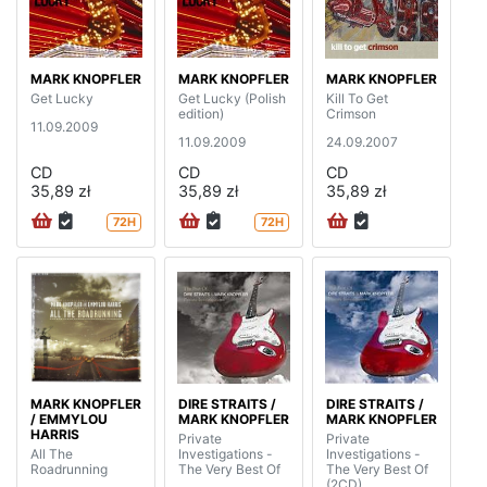
MARK KNOPFLER
MARK KNOPFLER
MARK KNOPFLER
Get Lucky
Get Lucky (Polish
Kill To Get
edition)
Crimson
11.09.2009
11.09.2009
24.09.2007
CD
CD
CD
35,89 zł
35,89 zł
35,89 zł
72H
72H
MARK KNOPFLER
DIRE STRAITS /
DIRE STRAITS /
/ EMMYLOU
MARK KNOPFLER
MARK KNOPFLER
HARRIS
Private
Private
All The
Investigations -
Investigations -
Roadrunning
The Very Best Of
The Very Best Of
(2CD)