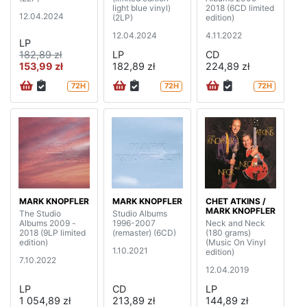
light blue vinyl)
2018 (6CD limited
12.04.2024
(2LP)
edition)
12.04.2024
4.11.2022
LP
182,89 zł
LP
CD
153,99 zł
182,89 zł
224,89 zł
72H
72H
72H
MARK KNOPFLER
MARK KNOPFLER
CHET ATKINS /
MARK KNOPFLER
The Studio
Studio Albums
Albums 2009 -
1996-2007
Neck and Neck
2018 (9LP limited
(remaster) (6CD)
(180 grams)
edition)
(Music On Vinyl
1.10.2021
edition)
7.10.2022
12.04.2019
LP
CD
LP
1 054,89 zł
213,89 zł
144,89 zł