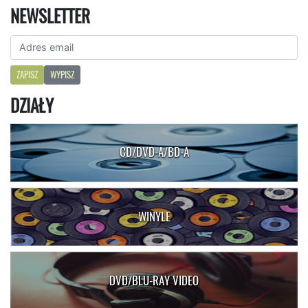
NEWSLETTER
ZAPISZ
WYPISZ
DZIAŁY
CD/DVD-A/BD-A
WINYLE
DVD/BLU-RAY VIDEO