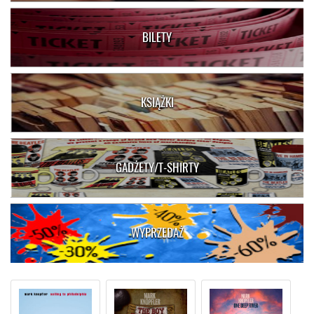
BILETY
KSIĄŻKI
GADŻETY/T-SHIRTY
WYPRZEDAŻ