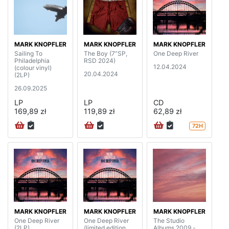
MARK KNOPFLER
MARK KNOPFLER
MARK KNOPFLER
Sailing To
The Boy (7”SP,
One Deep River
Philadelphia
RSD 2024)
12.04.2024
(colour vinyl)
20.04.2024
(2LP)
26.09.2025
LP
LP
CD
169,89 zł
119,89 zł
62,89 zł
72H
MARK KNOPFLER
MARK KNOPFLER
MARK KNOPFLER
One Deep River
One Deep River
The Studio
(2LP)
(limited edition
Albums 2009 -