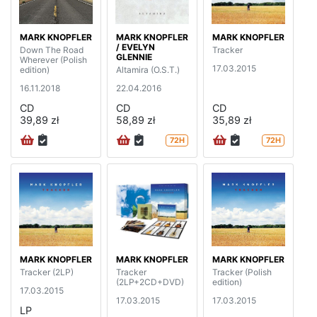
MARK KNOPFLER
MARK KNOPFLER
MARK KNOPFLER
/ EVELYN
Down The Road
Tracker
GLENNIE
Wherever (Polish
17.03.2015
edition)
Altamira (O.S.T.)
16.11.2018
22.04.2016
CD
CD
CD
39,89 zł
58,89 zł
35,89 zł
72H
72H
MARK KNOPFLER
MARK KNOPFLER
MARK KNOPFLER
Tracker (2LP)
Tracker
Tracker (Polish
(2LP+2CD+DVD)
edition)
17.03.2015
17.03.2015
17.03.2015
LP