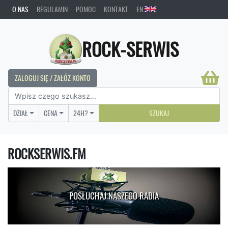
O NAS
REGULAMIN
POMOC
KONTAKT
EN
ROCK-SERWIS
ZALOGUJ SIĘ / ZAŁÓŻ KONTO
DZIAŁ
CENA
24H?
SZUKAJ
ROCKSERWIS.FM
POSŁUCHAJ NASZEGO RADIA