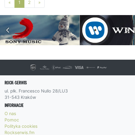
Poprzednia strona
Następna strona
«
1
2
»
ROCK-SERWIS
ul. płk. Francesco Nullo 28/LU3
31-543 Kraków
INFORMACJE
O nas
Pomoc
Polityka cookies
Rockserwis.fm