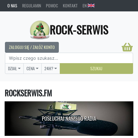
O NAS
REGULAMIN
POMOC
KONTAKT
EN
ROCK-SERWIS
ZALOGUJ SIĘ / ZAŁÓŻ KONTO
DZIAŁ
CENA
24H?
SZUKAJ
ROCKSERWIS.FM
POSŁUCHAJ NASZEGO RADIA