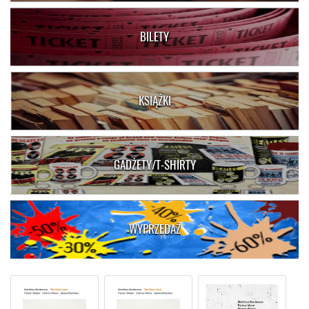
BILETY
KSIĄŻKI
GADŻETY/T-SHIRTY
WYPRZEDAŻ