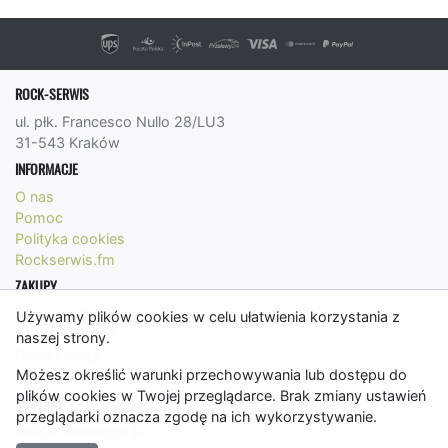
ROCK-SERWIS
ul. płk. Francesco Nullo 28/LU3
31-543 Kraków
INFORMACJE
O nas
Pomoc
Polityka cookies
Rockserwis.fm
ZAKUPY
Formy płatności
Używamy plików cookies w celu ułatwienia korzystania z
Koszty wysyłki
naszej strony.
Panel Klienta
Możesz określić warunki przechowywania lub dostępu do
Regulamin
plików cookies w Twojej przeglądarce. Brak zmiany ustawień
KONTAKT
przeglądarki oznacza zgodę na ich wykorzystywanie.
bok@rockserwis.pl