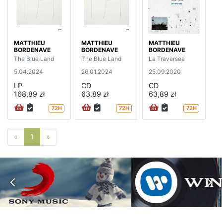
MATTHIEU
MATTHIEU
MATTHIEU
BORDENAVE
BORDENAVE
BORDENAVE
The Blue Land
The Blue Land
La Traversee
5.04.2024
26.01.2024
25.09.2020
LP
CD
CD
168,89 zł
63,89 zł
63,89 zł
72H
72H
72H
Poprzednia strona
Następna strona
«
1
»