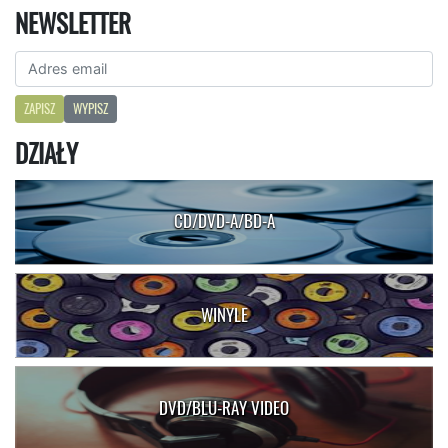
NEWSLETTER
ZAPISZ
WYPISZ
DZIAŁY
CD/DVD-A/BD-A
WINYLE
DVD/BLU-RAY VIDEO