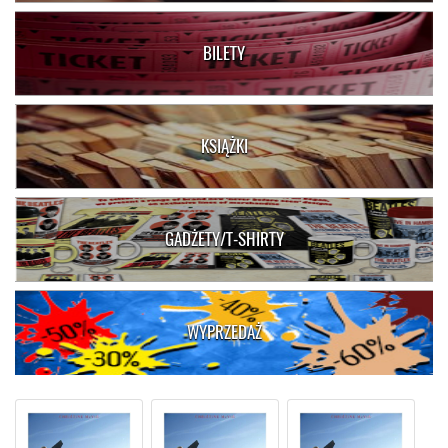
BILETY
KSIĄŻKI
GADŻETY/T-SHIRTY
WYPRZEDAŻ