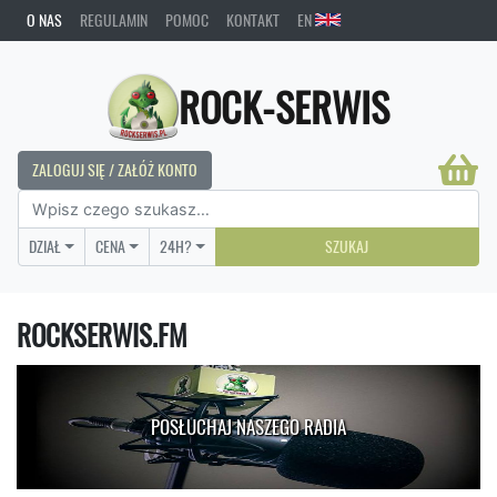
O NAS
REGULAMIN
POMOC
KONTAKT
EN
ROCK-SERWIS
ZALOGUJ SIĘ / ZAŁÓŻ KONTO
DZIAŁ
CENA
24H?
SZUKAJ
ROCKSERWIS.FM
POSŁUCHAJ NASZEGO RADIA