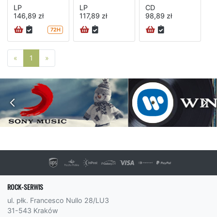
LP
LP
CD
146,89 zł
117,89 zł
98,89 zł
72H
Poprzednia strona
Następna strona
«
1
»
ROCK-SERWIS
ul. płk. Francesco Nullo 28/LU3
31-543 Kraków