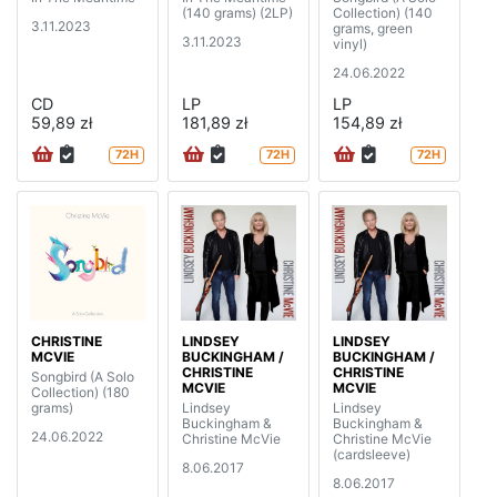
(140 grams) (2LP)
Collection) (140
3.11.2023
grams, green
3.11.2023
vinyl)
24.06.2022
CD
LP
LP
59,89 zł
181,89 zł
154,89 zł
72H
72H
72H
CHRISTINE
LINDSEY
LINDSEY
MCVIE
BUCKINGHAM /
BUCKINGHAM /
CHRISTINE
CHRISTINE
Songbird (A Solo
MCVIE
MCVIE
Collection) (180
grams)
Lindsey
Lindsey
Buckingham &
Buckingham &
24.06.2022
Christine McVie
Christine McVie
(cardsleeve)
8.06.2017
8.06.2017