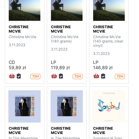
CHRISTINE
CHRISTINE
CHRISTINE
MCVIE
MCVIE
MCVIE
Christine McVie
Christine McVie
Christine McVie
(140 grams)
(140 grams, clear
3.11.2023
vinyl)
3.11.2023
3.11.2023
CD
LP
LP
59,89 zł
119,89 zł
146,89 zł
72H
72H
72H
CHRISTINE
CHRISTINE
CHRISTINE
MCVIE
MCVIE
MCVIE
In The Meantime
In The Meantime
Songbird (A Solo