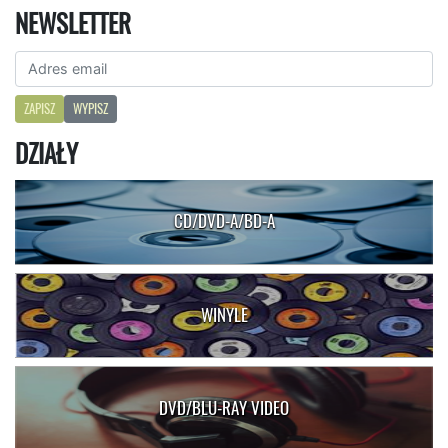
NEWSLETTER
ZAPISZ
WYPISZ
DZIAŁY
CD/DVD-A/BD-A
WINYLE
DVD/BLU-RAY VIDEO