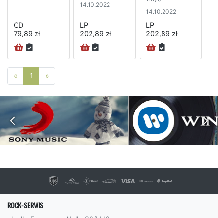
14.10.2022
14.10.2022
CD
LP
LP
79,89 zł
202,89 zł
202,89 zł
Poprzednia strona
Następna strona
«
1
»
ROCK-SERWIS