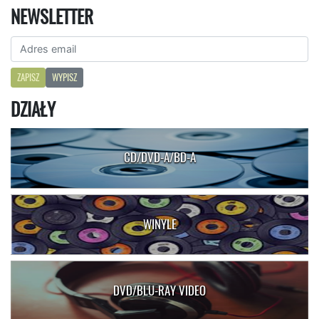
NEWSLETTER
ZAPISZ
WYPISZ
DZIAŁY
CD/DVD-A/BD-A
WINYLE
DVD/BLU-RAY VIDEO