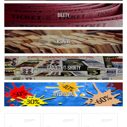
BILETY
KSIĄŻKI
GADŻETY/T-SHIRTY
WYPRZEDAŻ