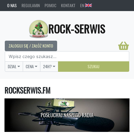
O NAS
REGULAMIN
POMOC
KONTAKT
EN
ROCK-SERWIS
ZALOGUJ SIĘ / ZAŁÓŻ KONTO
DZIAŁ
CENA
24H?
SZUKAJ
ROCKSERWIS.FM
POSŁUCHAJ NASZEGO RADIA