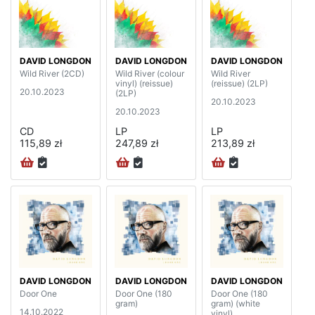
DAVID LONGDON
DAVID LONGDON
DAVID LONGDON
Wild River (2CD)
Wild River (colour
Wild River
vinyl) (reissue)
(reissue) (2LP)
20.10.2023
(2LP)
20.10.2023
20.10.2023
CD
LP
LP
115,89 zł
247,89 zł
213,89 zł
DAVID LONGDON
DAVID LONGDON
DAVID LONGDON
Door One
Door One (180
Door One (180
gram)
gram) (white
14.10.2022
vinyl)