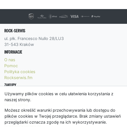
ROCK-SERWIS
ul. płk. Francesco Nullo 28/LU3
31-543 Kraków
INFORMACJE
O nas
Pomoc
Polityka cookies
Rockserwis.fm
ZAKUPY
Formy płatności
Używamy plików cookies w celu ułatwienia korzystania z
Koszty wysyłki
naszej strony.
Panel Klienta
Możesz określić warunki przechowywania lub dostępu do
Regulamin
plików cookies w Twojej przeglądarce. Brak zmiany ustawień
KONTAKT
przeglądarki oznacza zgodę na ich wykorzystywanie.
bok@rockserwis.pl