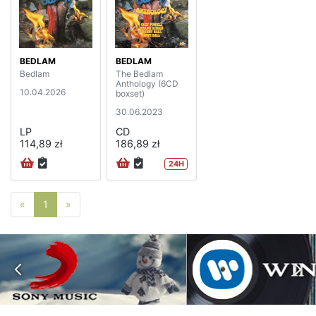
BEDLAM
BEDLAM
Bedlam
The Bedlam
Anthology (6CD
10.04.2026
boxset)
30.06.2023
LP
CD
114,89 zł
186,89 zł
24H
Poprzednia strona
Następna strona
«
1
»