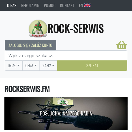
O NAS
REGULAMIN
POMOC
KONTAKT
EN
ROCK-SERWIS
ZALOGUJ SIĘ / ZAŁÓŻ KONTO
DZIAŁ
CENA
24H?
SZUKAJ
ROCKSERWIS.FM
POSŁUCHAJ NASZEGO RADIA