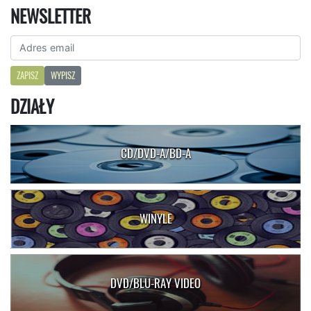
NEWSLETTER
ZAPISZ
WYPISZ
DZIAŁY
CD/DVD-A/BD-A
WINYLE
DVD/BLU-RAY VIDEO