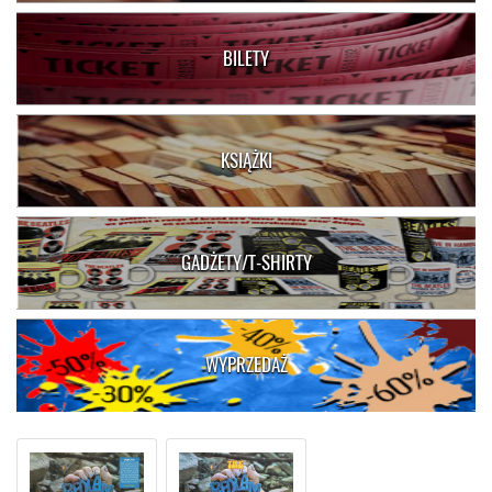
BILETY
KSIĄŻKI
GADŻETY/T-SHIRTY
WYPRZEDAŻ