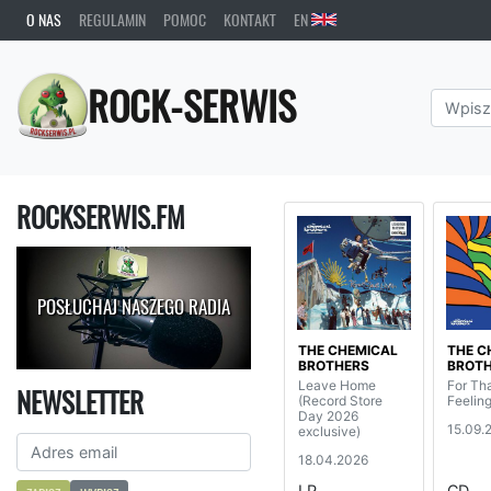
O NAS
REGULAMIN
POMOC
KONTAKT
EN
ROCK-SERWIS
ROCKSERWIS.FM
POSŁUCHAJ NASZEGO RADIA
THE CHEMICAL
THE C
BROTHERS
BROT
Leave Home
For Tha
NEWSLETTER
(Record Store
Feelin
Day 2026
15.09.
exclusive)
18.04.2026
LP
CD