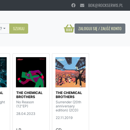
BOK@ROCKSERWIS.PL
?
SZUKAJ
ZALOGUJ SIĘ / ZAŁÓŻ KONTO
AL
THE CHEMICAL
THE CHEMICAL
BROTHERS
BROTHERS
ght
No Reason
Surrender (20th
(12”EP)
anniversary
edition) (2CD)
28.04.2023
22.11.2019
LP
CD