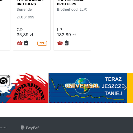
BROTHERS
BROTHERS
Surrender
Brotherhood (2LP)
21.06.1999
CD
LP
35,89 zł
182,89 zł
72H