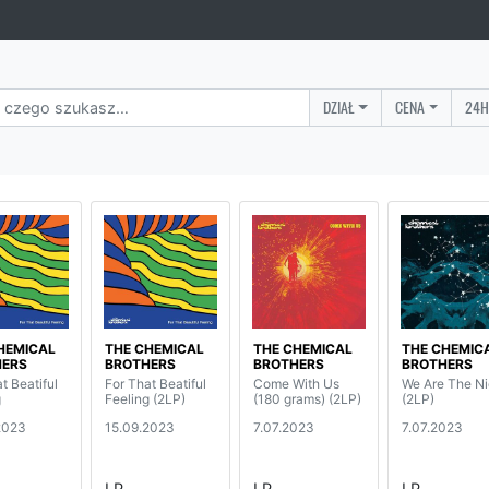
DZIAŁ
CENA
24H
HEMICAL
THE CHEMICAL
THE CHEMICAL
THE CHEMIC
HERS
BROTHERS
BROTHERS
BROTHERS
t Beatiful
For That Beatiful
Come With Us
We Are The Ni
g
Feeling (2LP)
(180 grams) (2LP)
(2LP)
2023
15.09.2023
7.07.2023
7.07.2023
LP
LP
LP