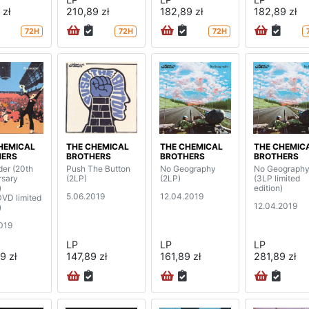
 zł
210,89 zł
182,89 zł
182,89 zł
72H
72H
72H
HEMICAL
THE CHEMICAL
THE CHEMICAL
THE CHEMIC
HERS
BROTHERS
BROTHERS
BROTHERS
der (20th
Push The Button
No Geography
No Geograph
rsary
(2LP)
(2LP)
(3LP limited
)
edition)
5.06.2019
12.04.2019
VD limited
12.04.2019
)
2019
LP
LP
LP
9 zł
147,89 zł
161,89 zł
281,89 zł