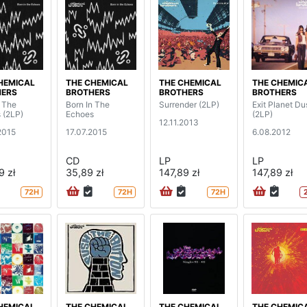
HEMICAL
THE CHEMICAL
THE CHEMICAL
THE CHEMIC
HERS
BROTHERS
BROTHERS
BROTHERS
n The
Born In The
Surrender (2LP)
Exit Planet Du
 (2LP)
Echoes
(2LP)
12.11.2013
2015
17.07.2015
6.08.2012
CD
LP
LP
9 zł
35,89 zł
147,89 zł
147,89 zł
72H
72H
72H
HEMICAL
THE CHEMICAL
THE CHEMICAL
THE CHEMIC