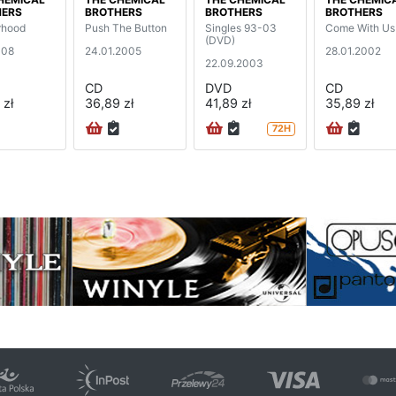
HERS
BROTHERS
BROTHERS
BROTHERS
rhood
Push The Button
Singles 93-03
Come With Us
(DVD)
008
24.01.2005
28.01.2002
22.09.2003
CD
DVD
CD
 zł
36,89 zł
41,89 zł
35,89 zł
72H
na