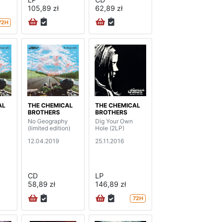
105,89 zł
62,89 zł
72H
AL
THE CHEMICAL
THE CHEMICAL
BROTHERS
BROTHERS
y
No Geography
Dig Your Own
(limited edition)
Hole (2LP)
12.04.2019
25.11.2016
CD
LP
58,89 zł
146,89 zł
72H