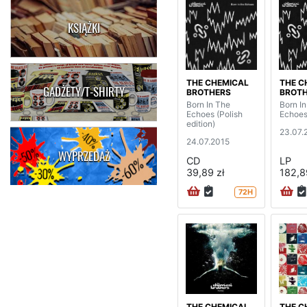
KSIĄŻKI
THE CHEMICAL
THE C
GADŻETY/T-SHIRTY
BROTHERS
BROT
Born In The
Born I
Echoes (Polish
Echoes
edition)
23.07.
24.07.2015
WYPRZEDAŻ
CD
LP
39,89 zł
182,8
72H
THE CHEMICAL
THE C