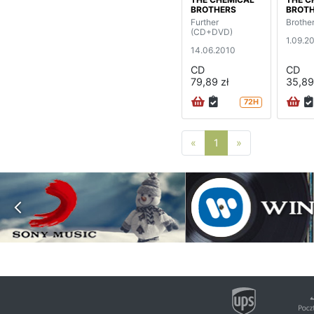
BROTHERS
BROT
Further
Brothe
(CD+DVD)
1.09.2
14.06.2010
CD
CD
79,89 zł
35,89
72H
Poprzednia strona
Następna stro
«
1
»