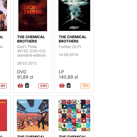
AL
THE CHEMICAL
THE CHEMICAL
BROTHERS
BROTHERS
st
Don't Think
Further (2LP)
(NTSC DVD+CD
14.06.2010
standard edition)
26.03.2012
DVD
LP
91,89 zł
140,89 zł
24H
24H
72H
AL
THE CHEMICAL
THE CHEMICAL