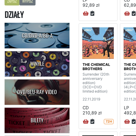
ZAPISZ
WYPISZ
92,89 zł
62,89
DZIAŁY
CD/DVD-A/BD-A
WINYLE
THE CHEMICAL
THE C
BROTHERS
BROT
Surrender (20th
Surren
anniversary
annive
edition)
edition
(3CD+DVD
(4LP+D
DVD/BLU-RAY VIDEO
limited edition)
edition
22.11.2019
22.11.
CD
LP
210,89 zł
492,8
BILETY
72H