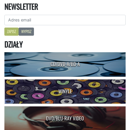
NEWSLETTER
ZAPISZ
WYPISZ
DZIAŁY
CD/DVD-A/BD-A
WINYLE
DVD/BLU-RAY VIDEO