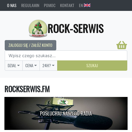
O NAS
REGULAMIN
POMOC
KONTAKT
EN
ROCK-SERWIS
ZALOGUJ SIĘ / ZAŁÓŻ KONTO
DZIAŁ
CENA
24H?
SZUKAJ
ROCKSERWIS.FM
POSŁUCHAJ NASZEGO RADIA