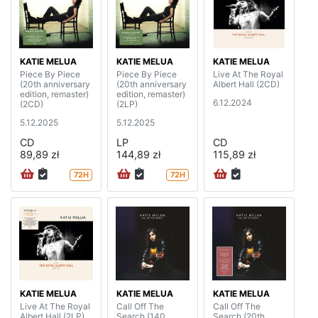
KATIE MELUA
KATIE MELUA
KATIE MELUA
Piece By Piece
Piece By Piece
Live At The Royal
(20th anniversary
(20th anniversary
Albert Hall (2CD)
edition, remaster)
edition, remaster)
6.12.2024
(2CD)
(2LP)
5.12.2025
5.12.2025
CD
LP
CD
89,89 zł
144,89 zł
115,89 zł
72H
72H
KATIE MELUA
KATIE MELUA
KATIE MELUA
Live At The Royal
Call Off The
Call Off The
Albert Hall (2LP)
Search (140
Search (20th