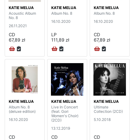
KATIE MELUA
KATIE MELUA
KATIE MELUA
Acoustic Album
Album No. 8
Album No. 8
No. 8
16.10.2020
16.10.2020
26.11.2021
CD
LP
CD
67,89 zł
111,89 zł
67,89 zł
KATIE MELUA
KATIE MELUA
KATIE MELUA
Album No. 8
Live In Concert
Ultimate
(deluxe edition)
(feat. Gori
Collection (2CD)
Women's Choir)
16.10.2020
5.10.2018
(2CD)
13.12.2019
CD
CD
CD