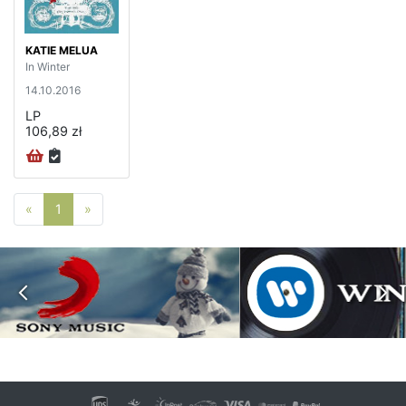
KATIE MELUA
In Winter
14.10.2016
LP
106,89 zł
Poprzednia strona
Następna strona
«
1
»