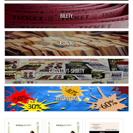
BILETY
KSIĄŻKI
GADŻETY/T-SHIRTY
WYPRZEDAŻ