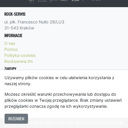
ROCK-SERWIS
ul. płk. Francesco Nullo 28/LU3
31-543 Kraków
INFORMACJE
O nas
Pomoc
Polityka cookies
Rockserwis.fm
ZAKUPY
Formy płatności
Używamy plików cookies w celu ułatwienia korzystania z
Koszty wysyłki
naszej strony.
Panel Klienta
Możesz określić warunki przechowywania lub dostępu do
Regulamin
plików cookies w Twojej przeglądarce. Brak zmiany ustawień
KONTAKT
przeglądarki oznacza zgodę na ich wykorzystywanie.
bok@rockserwis.pl
ROZUMIEM
© ROCK-SERWIS 1999-2026. WSZELKIE PRAWA ZASTRZEŻONE.