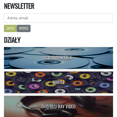
NEWSLETTER
ZAPISZ
WYPISZ
DZIAŁY
CD/DVD-A/BD-A
WINYLE
DVD/BLU-RAY VIDEO