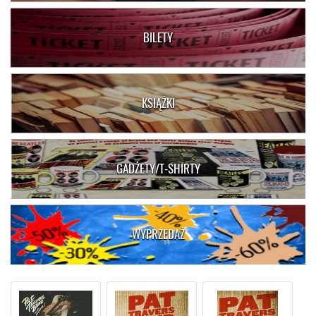
BILETY
KSIĄŻKI
GADŻETY/T-SHIRTY
WYPRZEDAŻ