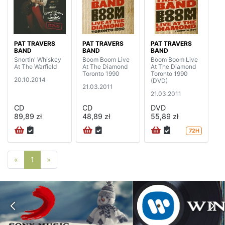
PAT TRAVERS
PAT TRAVERS
PAT TRAVERS
BAND
BAND
BAND
Snortin' Whiskey
Boom Boom Live
Boom Boom Live
At The Warfield
At The Diamond
At The Diamond
Toronto 1990
Toronto 1990
20.10.2014
(DVD)
21.03.2011
21.03.2011
CD
CD
DVD
89,89 zł
48,89 zł
55,89 zł
72H
Poprzednia strona
Następna strona
«
1
»