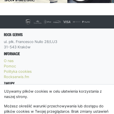
ROCK-SERWIS
ul. płk. Francesco Nullo 28/LU3
31-543 Kraków
INFORMACJE
O nas
Pomoc
Polityka cookies
Rockserwis.fm
ZAKUPY
Formy płatności
Używamy plików cookies w celu ułatwienia korzystania z
Koszty wysyłki
naszej strony.
Panel Klienta
Możesz określić warunki przechowywania lub dostępu do
Regulamin
plików cookies w Twojej przeglądarce. Brak zmiany ustawień
KONTAKT