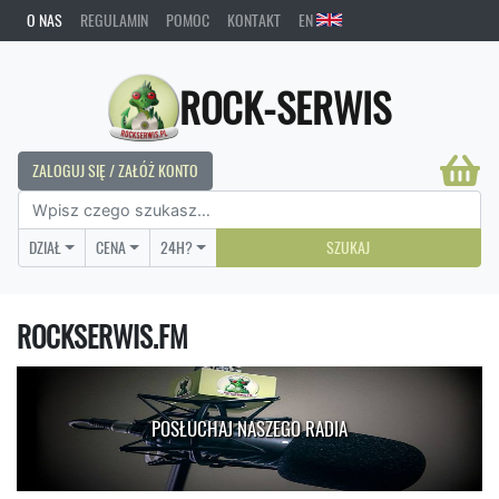
O NAS
REGULAMIN
POMOC
KONTAKT
EN
ROCK-SERWIS
ZALOGUJ SIĘ / ZAŁÓŻ KONTO
DZIAŁ
CENA
24H?
SZUKAJ
ROCKSERWIS.FM
POSŁUCHAJ NASZEGO RADIA