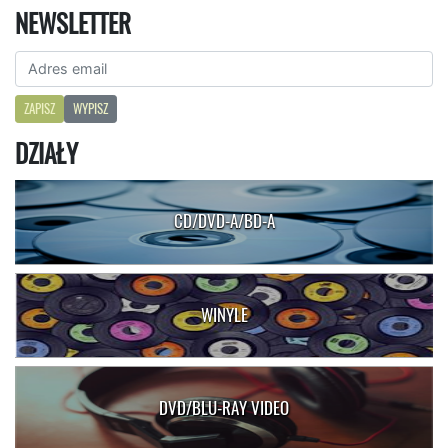
NEWSLETTER
ZAPISZ
WYPISZ
DZIAŁY
CD/DVD-A/BD-A
WINYLE
DVD/BLU-RAY VIDEO