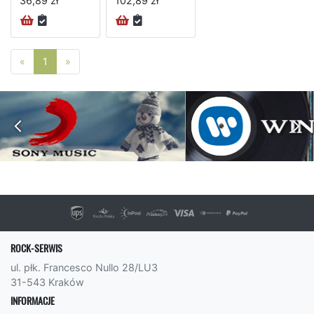
36,89 zł
102,89 zł
Poprzednia strona
Następna strona
«
1
»
ROCK-SERWIS
ul. płk. Francesco Nullo 28/LU3
31-543 Kraków
INFORMACJE