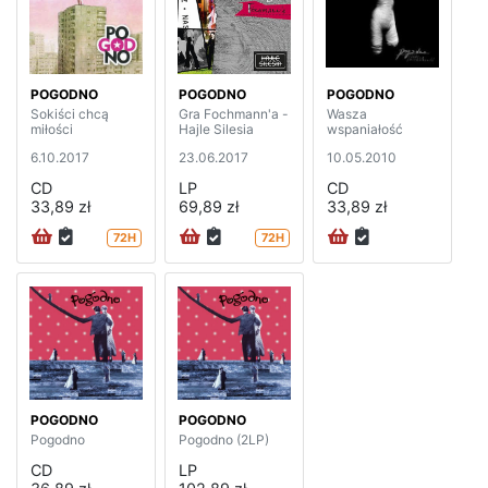
POGODNO
POGODNO
POGODNO
Sokiści chcą
Gra Fochmann'a -
Wasza
miłości
Hajle Silesia
wspaniałość
6.10.2017
23.06.2017
10.05.2010
CD
LP
CD
33,89 zł
69,89 zł
33,89 zł
72H
72H
POGODNO
POGODNO
Pogodno
Pogodno (2LP)
CD
LP