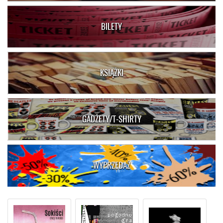
BILETY
KSIĄŻKI
GADŻETY/T-SHIRTY
WYPRZEDAŻ