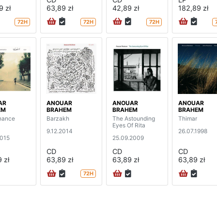
9 zł
63,89 zł
42,89 zł
182,89 zł
72H
72H
72H
AR
ANOUAR
ANOUAR
ANOUAR
EM
BRAHEM
BRAHEM
BRAHEM
nance
Barzakh
The Astounding
Thimar
Eyes Of Rita
9.12.2014
26.07.1998
2015
25.09.2009
CD
CD
CD
 zł
63,89 zł
63,89 zł
63,89 zł
72H
na