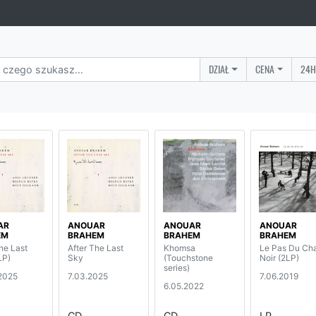
DZIAŁ
CENA
24H
AR
ANOUAR
ANOUAR
ANOUAR
EM
BRAHEM
BRAHEM
BRAHEM
he Last
After The Last
Khomsa
Le Pas Du Ch
LP)
Sky
(Touchstone
Noir (2LP)
series)
2025
7.03.2025
7.06.2019
6.05.2022
CD
CD
LP