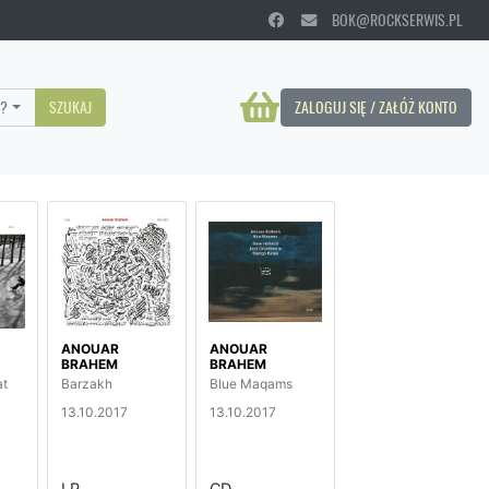
BOK@ROCKSERWIS.PL
?
SZUKAJ
ZALOGUJ SIĘ / ZAŁÓŻ KONTO
ANOUAR
ANOUAR
BRAHEM
BRAHEM
at
Barzakh
Blue Maqams
13.10.2017
13.10.2017
LP
CD