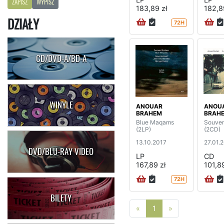
ZAPISZ
WYPISZ
183,89 zł
182,8
DZIAŁY
72H
CD/DVD-A/BD-A
WINYLE
ANOUAR
ANOU
BRAHEM
BRAH
Blue Maqams
Souve
(2LP)
(2CD)
13.10.2017
27.01.
DVD/BLU-RAY VIDEO
LP
CD
167,89 zł
101,89
72H
BILETY
Poprzednia strona
Następna stro
«
1
»