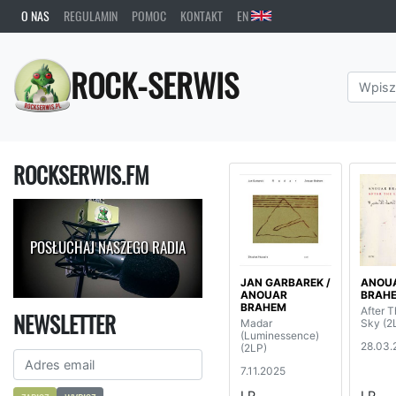
O NAS
REGULAMIN
POMOC
KONTAKT
EN
ROCK-SERWIS
ROCKSERWIS.FM
POSŁUCHAJ NASZEGO RADIA
JAN GARBAREK /
ANOU
ANOUAR
BRAH
BRAHEM
After T
NEWSLETTER
Madar
Sky (2
(Luminessence)
28.03.
(2LP)
7.11.2025
LP
LP