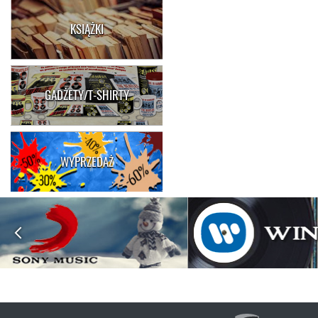
KSIĄŻKI
GADŻETY/T-SHIRTY
WYPRZEDAŻ