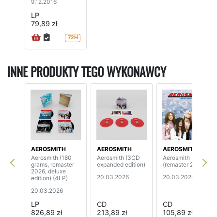
9.12.2016
LP
79,89 zł
72H
INNE PRODUKTY TEGO WYKONAWCY
AEROSMITH
AEROSMITH
AEROSMITH
Aerosmith (180
Aerosmith (3CD
Aerosmith
grams, remaster
expanded edition)
(remaster 2026)
2026, deluxe
20.03.2026
20.03.2026
edition) (4LP)
20.03.2026
LP
CD
CD
826,89 zł
213,89 zł
105,89 zł