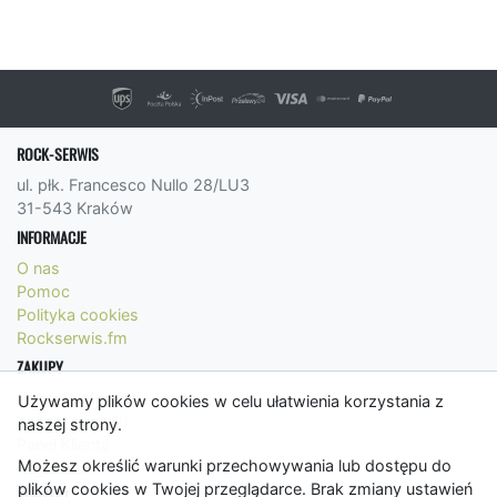
ROCK-SERWIS
ul. płk. Francesco Nullo 28/LU3
31-543 Kraków
INFORMACJE
O nas
Pomoc
Polityka cookies
Rockserwis.fm
ZAKUPY
Formy płatności
Używamy plików cookies w celu ułatwienia korzystania z
Koszty wysyłki
naszej strony.
Panel Klienta
Możesz określić warunki przechowywania lub dostępu do
Regulamin
plików cookies w Twojej przeglądarce. Brak zmiany ustawień