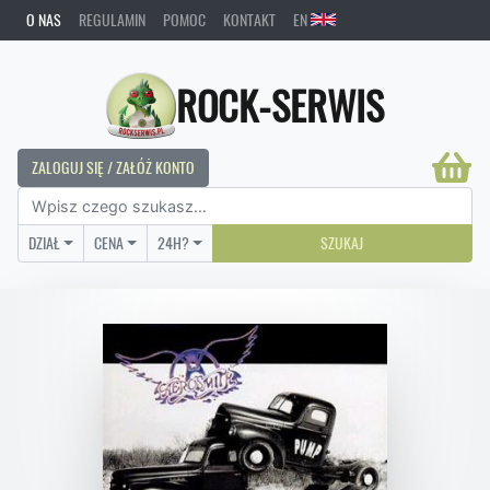
O NAS
REGULAMIN
POMOC
KONTAKT
EN
ROCK-SERWIS
ZALOGUJ SIĘ / ZAŁÓŻ KONTO
DZIAŁ
CENA
24H?
SZUKAJ