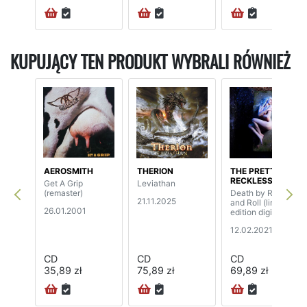
KUPUJĄCY TEN PRODUKT WYBRALI RÓWNIEŻ
AEROSMITH
THERION
THE PRETTY
RECKLESS
Get A Grip
Leviathan
(remaster)
Death by Rock
21.11.2025
and Roll (limited
26.01.2001
edition digipak)
12.02.2021
CD
CD
CD
35,89 zł
75,89 zł
69,89 zł
72H