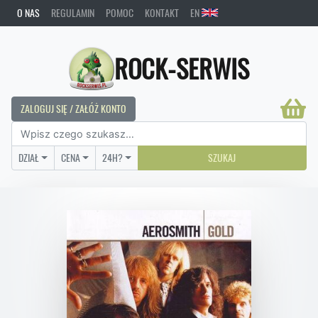
O NAS
REGULAMIN
POMOC
KONTAKT
EN
ROCK-SERWIS
ZALOGUJ SIĘ / ZAŁÓŻ KONTO
DZIAŁ
CENA
24H?
SZUKAJ