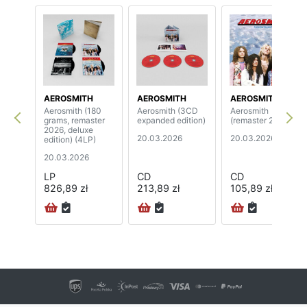
AEROSMITH
AEROSMITH
AEROSMITH
Aerosmith (180
Aerosmith (3CD
Aerosmith
grams, remaster
expanded edition)
(remaster 2026)
2026, deluxe
20.03.2026
20.03.2026
edition) (4LP)
20.03.2026
LP
CD
CD
826,89 zł
213,89 zł
105,89 zł