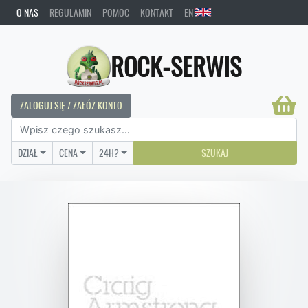
O NAS
REGULAMIN
POMOC
KONTAKT
EN
ROCK-SERWIS
ZALOGUJ SIĘ / ZAŁÓŻ KONTO
DZIAŁ
CENA
24H?
SZUKAJ