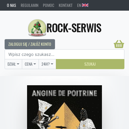
O NAS
REGULAMIN
POMOC
KONTAKT
EN
ROCK-SERWIS
ZALOGUJ SIĘ / ZAŁÓŻ KONTO
DZIAŁ
CENA
24H?
SZUKAJ