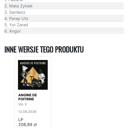
2. Mata Zyklek
3. Sarniezz
4. Perep Utz
5. Yor Zarad
6. Angor
INNE WERSJE TEGO PRODUKTU
ANGINE DE
POITRINE
Vol. II
12.06.2026
LP
208,89 zł