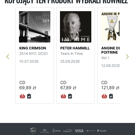
KUPUJĄCY TEN PRODUKT WYBRALI RÓWNIEŻ
KING CRIMSON
PETER HAMMILL
ANGINE DE
POITRINE
2014 NYC (2CD)
Tears In Time
Vol. I
10.07.2026
25.09.2026
12.06.2026
CD
CD
CD
69,89 zł
67,89 zł
121,89 zł
24H