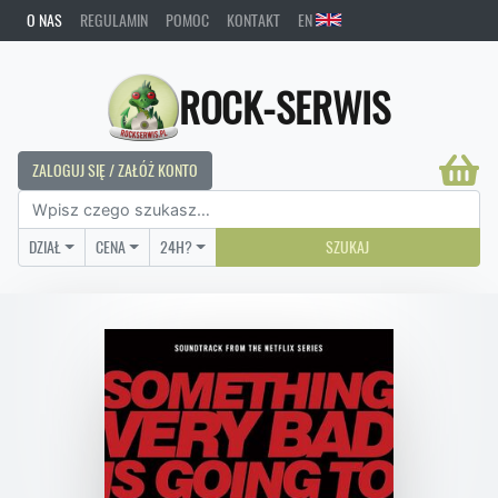
O NAS
REGULAMIN
POMOC
KONTAKT
EN
ROCK-SERWIS
ZALOGUJ SIĘ / ZAŁÓŻ KONTO
DZIAŁ
CENA
24H?
SZUKAJ