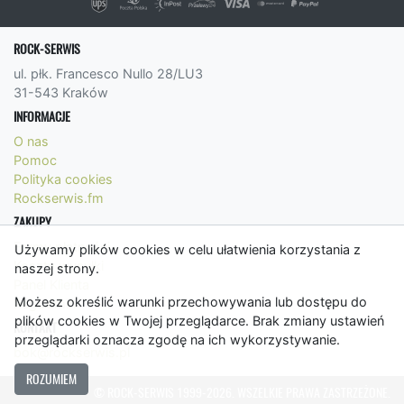
ROCK-SERWIS
ul. płk. Francesco Nullo 28/LU3
31-543 Kraków
INFORMACJE
O nas
Pomoc
Polityka cookies
Rockserwis.fm
ZAKUPY
Formy płatności
Używamy plików cookies w celu ułatwienia korzystania z
Koszty wysyłki
naszej strony.
Panel Klienta
Możesz określić warunki przechowywania lub dostępu do
Regulamin
plików cookies w Twojej przeglądarce. Brak zmiany ustawień
KONTAKT
przeglądarki oznacza zgodę na ich wykorzystywanie.
bok@rockserwis.pl
ROZUMIEM
© ROCK-SERWIS 1999-2026. WSZELKIE PRAWA ZASTRZEŻONE.