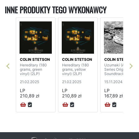
INNE PRODUKTY TEGO WYKONAWCY
COLIN STETSON
COLIN STETSON
COLIN STETSON
Hereditary (180
Hereditary (180
Uzumaki (Anime
grams, green
grams, yellow
Series Original
vinyl) (2LP)
vinyl) (2LP)
Soundtrack)
21.02.2025
21.02.2025
15.11.2024
LP
LP
LP
210,89 zł
210,89 zł
167,89 zł
72H