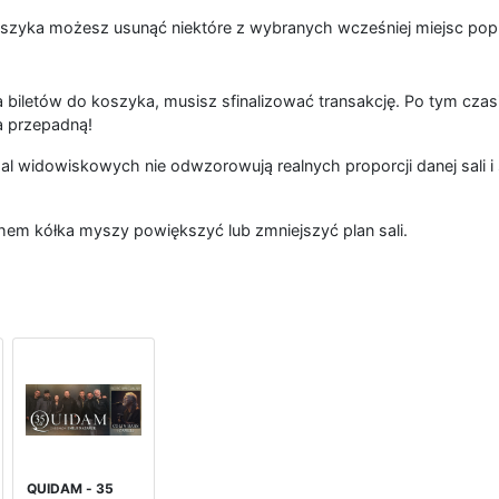
szyka możesz usunąć niektóre z wybranych wcześniej miejsc popr
 biletów do koszyka, musisz sfinalizować transakcję. Po tym czas
a przepadną!
al widowiskowych nie odwzorowują realnych proporcji danej sali i 
hem kółka myszy powiększyć lub zmniejszyć plan sali.
QUIDAM - 35