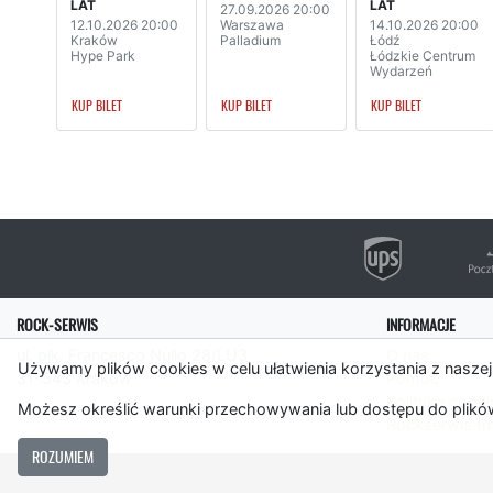
LAT
LAT
27.09.2026 20:00
12.10.2026 20:00
Warszawa
14.10.2026 20:00
Kraków
Palladium
Łódź
Hype Park
Łódzkie Centrum
Wydarzeń
KUP BILET
KUP BILET
KUP BILET
ROCK-SERWIS
INFORMACJE
ul. płk. Francesco Nullo 28/LU3
O nas
Używamy plików cookies w celu ułatwienia korzystania z naszej
31-543 Kraków
Pomoc
Polityka cooki
Możesz określić warunki przechowywania lub dostępu do plików
Rockserwis.f
ROZUMIEM