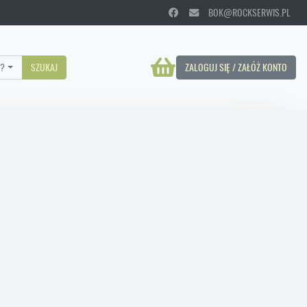
BOK@ROCKSERWIS.PL
?
SZUKAJ
ZALOGUJ SIĘ / ZAŁÓŻ KONTO