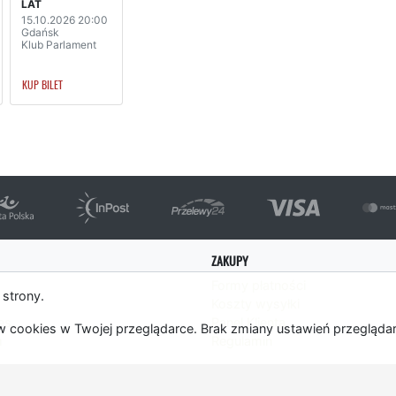
LAT
15.10.2026 20:00
Gdańsk
Klub Parlament
KUP BILET
ZAKUPY
Formy płatności
 strony.
Koszty wysyłki
es
Panel Klienta
 cookies w Twojej przeglądarce. Brak zmiany ustawień przegląda
m
Regulamin