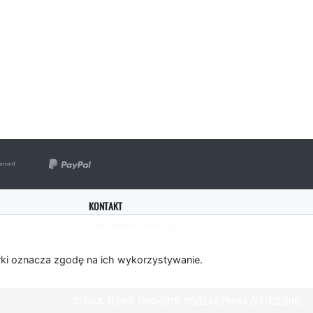
KONTAKT
bok@rockserwis.pl
rki oznacza zgodę na ich wykorzystywanie.
© ROCK-SERWIS 1999-2026. WSZELKIE PRAWA ZASTRZEŻONE.