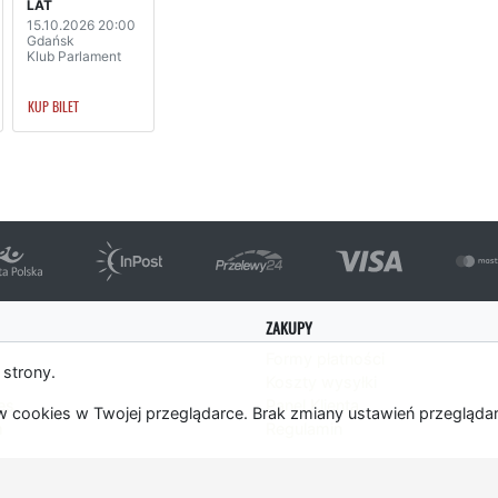
LAT
15.10.2026 20:00
Gdańsk
Klub Parlament
KUP BILET
ZAKUPY
Formy płatności
 strony.
Koszty wysyłki
es
Panel Klienta
 cookies w Twojej przeglądarce. Brak zmiany ustawień przegląda
m
Regulamin