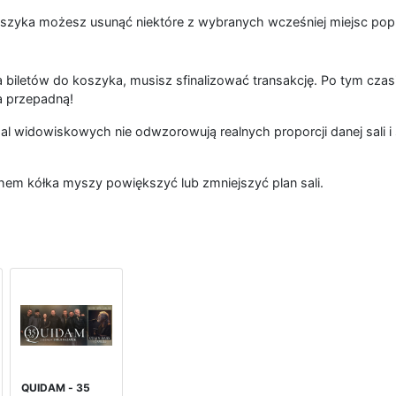
szyka możesz usunąć niektóre z wybranych wcześniej miejsc popr
 biletów do koszyka, musisz sfinalizować transakcję. Po tym czas
a przepadną!
al widowiskowych nie odwzorowują realnych proporcji danej sali i 
hem kółka myszy powiększyć lub zmniejszyć plan sali.
QUIDAM - 35