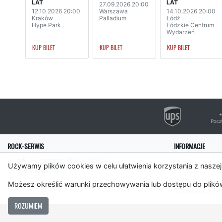
LAT
LAT
27.09.2026 20:00
12.10.2026 20:00
Warszawa
14.10.2026 20:00
Kraków
Palladium
Łódź
Hype Park
Łódzkie Centrum
Wydarzeń
KUP BILET
KUP BILET
KUP BILET
ROCK-SERWIS
INFORMACJE
ul. płk. Francesco Nullo 28/LU3
O nas
Używamy plików cookies w celu ułatwienia korzystania z naszej
31-543 Kraków
Pomoc
Polityka cooki
Możesz określić warunki przechowywania lub dostępu do plików
Rockserwis.f
ROZUMIEM