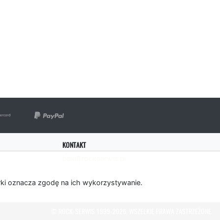
KONTAKT
bok@rockserwis.pl
rki oznacza zgodę na ich wykorzystywanie.
© ROCK-SERWIS 1999-2026. WSZELKIE PRAWA ZASTRZEŻONE.