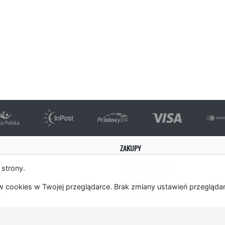
ZAKUPY
Formy płatności
 strony.
Koszty wysyłki
es
Panel Klienta
 cookies w Twojej przeglądarce. Brak zmiany ustawień przegląda
m
Regulamin