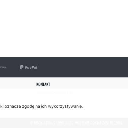
KONTAKT
bok@rockserwis.pl
rki oznacza zgodę na ich wykorzystywanie.
© ROCK-SERWIS 1999-2026. WSZELKIE PRAWA ZASTRZEŻONE.