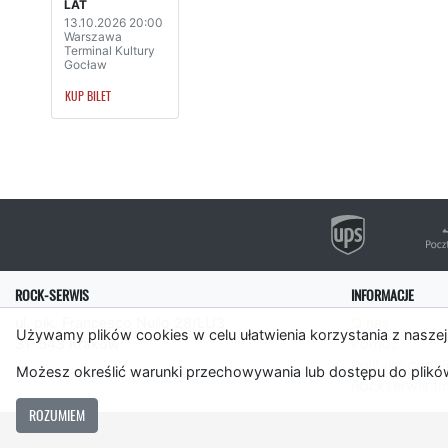
LAT
13.10.2026 20:00
Warszawa
Terminal Kultury
Gocław
KUP BILET
ROCK-SERWIS
INFORMACJE
ul. płk. Francesco Nullo 28/LU3
O nas
Używamy plików cookies w celu ułatwienia korzystania z naszej
31-543 Kraków
Pomoc
Polityka cooki
Możesz określić warunki przechowywania lub dostępu do plików
Rockserwis.f
ROZUMIEM