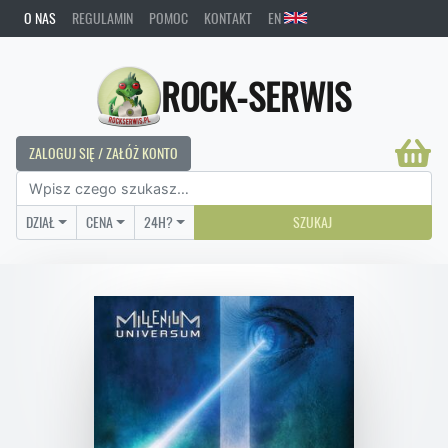
O NAS
REGULAMIN
POMOC
KONTAKT
EN
ROCK-SERWIS
ZALOGUJ SIĘ / ZAŁÓŻ KONTO
DZIAŁ
CENA
24H?
SZUKAJ