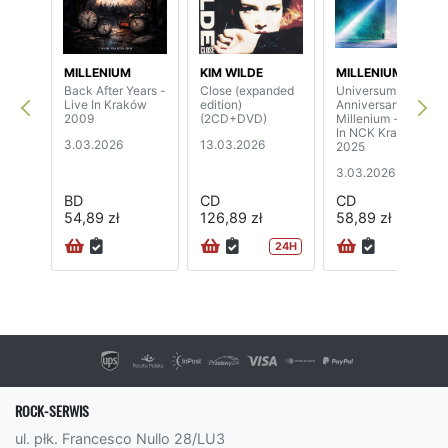
MILLENIUM
KIM WILDE
MILLENIUM
Back After Years -
Close (expanded
Universum - 25th
Live In Kraków
edition)
Anniversary Of
2009
(2CD+DVD)
Millenium - Live
In NCK Kraków
3.03.2026
13.03.2026
2025
3.03.2026
BD
CD
CD
54,89 zł
126,89 zł
58,89 zł
24H
ROCK-SERWIS
ul. płk. Francesco Nullo 28/LU3