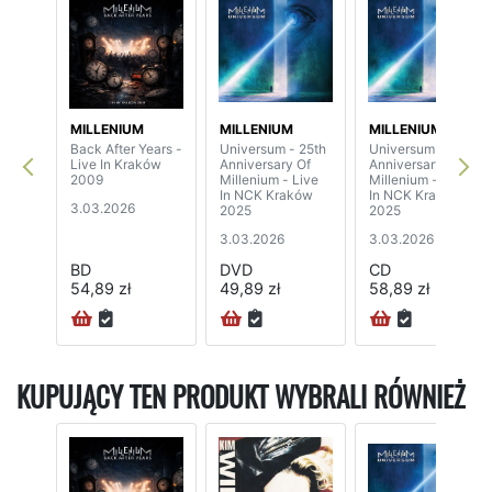
MILLENIUM
MILLENIUM
MILLENIUM
Back After Years -
Universum - 25th
Universum - 25th
Live In Kraków
Anniversary Of
Anniversary Of
2009
Millenium - Live
Millenium - Live
In NCK Kraków
In NCK Kraków
3.03.2026
2025
2025
3.03.2026
3.03.2026
BD
DVD
CD
54,89 zł
49,89 zł
58,89 zł
KUPUJĄCY TEN PRODUKT WYBRALI RÓWNIEŻ