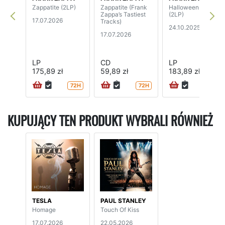
Zappatite (2LP)
Zappatite (Frank
Halloween 1978
Zappa’s Tastiest
(2LP)
17.07.2026
Tracks)
24.10.2025
17.07.2026
LP
CD
LP
175,89 zł
59,89 zł
183,89 zł
72H
72H
KUPUJĄCY TEN PRODUKT WYBRALI RÓWNIEŻ
TESLA
PAUL STANLEY
Homage
Touch Of Kiss
17.07.2026
22.05.2026