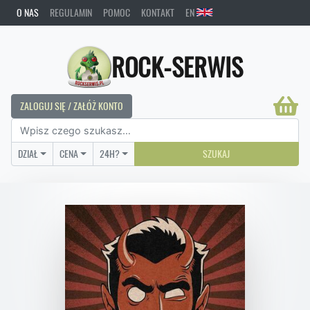
O NAS
REGULAMIN
POMOC
KONTAKT
EN
ROCK-SERWIS
ZALOGUJ SIĘ / ZAŁÓŻ KONTO
DZIAŁ
CENA
24H?
SZUKAJ