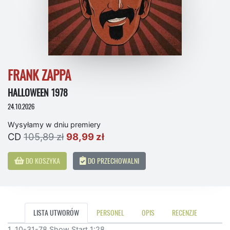
FRANK ZAPPA
HALLOWEEN 1978
24.10.2026
Wysyłamy w dniu premiery
CD
105,89 zł
98,99 zł
DO KOSZYKA
DO PRZECHOWALNI
LISTA UTWORÓW
PERSONEL
OPIS
RECENZJE
1. 10-31-78 Show Start 1:28