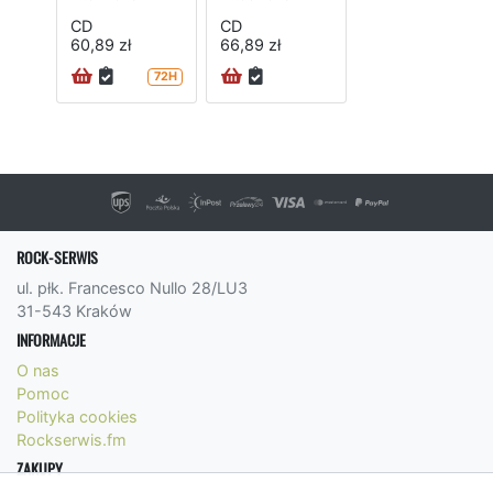
CD
CD
60,89 zł
66,89 zł
72H
ROCK-SERWIS
ul. płk. Francesco Nullo 28/LU3
31-543 Kraków
INFORMACJE
O nas
Pomoc
Polityka cookies
Rockserwis.fm
ZAKUPY