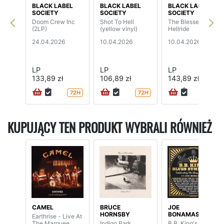
BLACK LABEL
BLACK LABEL
BLACK LABEL
SOCIETY
SOCIETY
SOCIETY
Doom Crew Inc
Shot To Hell
The Blessed
(2LP)
(yellow vinyl)
Hellride
24.04.2026
10.04.2026
10.04.2026
LP
LP
LP
133,89 zł
106,89 zł
143,89 zł
72H
72H
KUPUJĄCY TEN PRODUKT WYBRALI RÓWNIEŻ
CAMEL
BRUCE
JOE
HORNSBY
BONAMASSA
Earthrise - Live At
The Marquee
Indigo Park
B.B. King's Blues