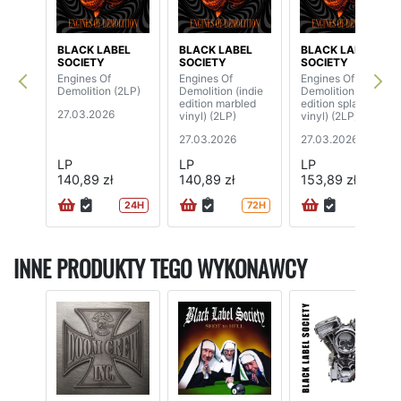
BLACK LABEL
BLACK LABEL
BLACK LABEL
SOCIETY
SOCIETY
SOCIETY
Engines Of
Engines Of
Engines Of
Demolition (2LP)
Demolition (indie
Demolition (indie
edition marbled
edition splatter
27.03.2026
vinyl) (2LP)
vinyl) (2LP)
27.03.2026
27.03.2026
LP
LP
LP
140,89 zł
140,89 zł
153,89 zł
24H
72H
72H
INNE PRODUKTY TEGO WYKONAWCY