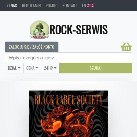
O NAS
REGULAMIN
POMOC
KONTAKT
EN
ROCK-SERWIS
ZALOGUJ SIĘ / ZAŁÓŻ KONTO
DZIAŁ
CENA
24H?
SZUKAJ