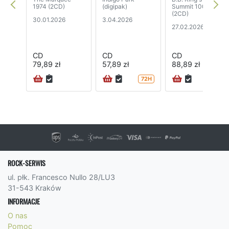
1974 (2CD)
(digipak)
Summit 100
(2CD)
30.01.2026
3.04.2026
27.02.2026
CD
CD
CD
79,89 zł
57,89 zł
88,89 zł
72H
72H
ROCK-SERWIS
ul. płk. Francesco Nullo 28/LU3
31-543 Kraków
INFORMACJE
O nas
Pomoc