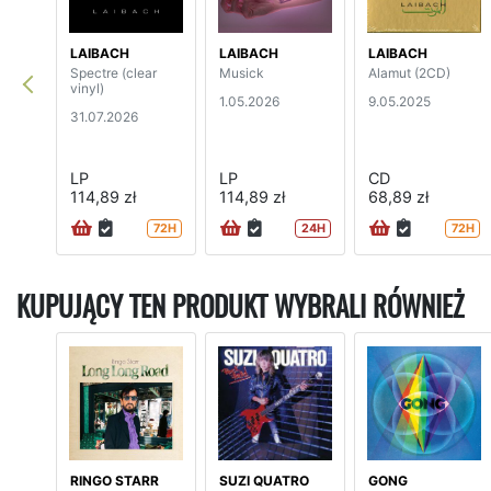
LAIBACH
LAIBACH
LAIBACH
Spectre (clear
Musick
Alamut (2CD)
vinyl)
1.05.2026
9.05.2025
31.07.2026
LP
LP
CD
114,89 zł
114,89 zł
68,89 zł
72H
24H
72H
KUPUJĄCY TEN PRODUKT WYBRALI RÓWNIEŻ
RINGO STARR
SUZI QUATRO
GONG