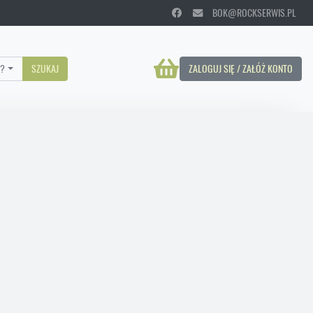
BOK@ROCKSERWIS.PL
?
SZUKAJ
ZALOGUJ SIĘ / ZAŁÓŻ KONTO