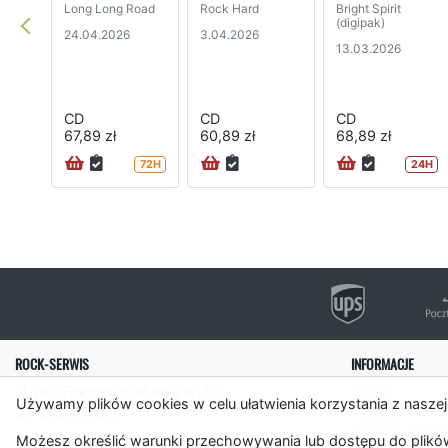
Long Long Road
Rock Hard
Bright Spirit
(digipak)
24.04.2026
3.04.2026
13.03.2026
CD
CD
CD
67,89 zł
60,89 zł
68,89 zł
72H
24H
ROCK-SERWIS
INFORMACJE
ul. płk. Francesco Nullo 28/LU3
O nas
Używamy plików cookies w celu ułatwienia korzystania z naszej
31-543 Kraków
Pomoc
Polityka cooki
Możesz określić warunki przechowywania lub dostępu do plików