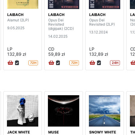
LAIBACH
LAIBACH
LAIBACH
LA
Alamut (2LP)
Opus Dei
Opus Dei
No
Revisited
Revisited (2LP)
(3
9.05.2025
(digipak) (2CD)
13.12.2024
1.
14.02.2025
LP
CD
LP
C
132,89 zł
59,89 zł
132,89 zł
12
72H
72H
24H
JACK WHITE
MUSE
SNOWY WHITE
TH