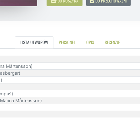
DO KOSZYKA
DO PRZECHOWALNI
LISTA UTWORÓW
PERSONEL
OPIS
RECENZJE
rina Mårtensson)
rasbergar)
h)
rampuš)
 Marina Mårtensson)