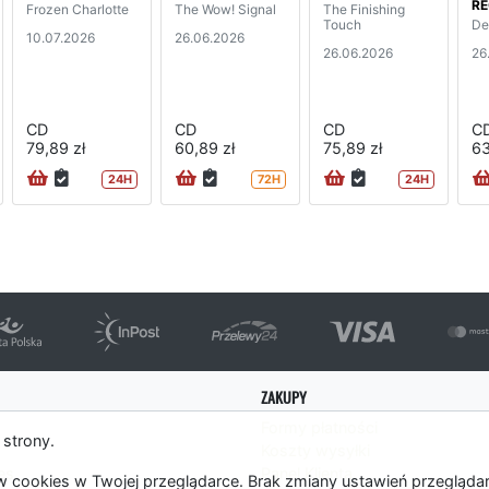
RE
Frozen Charlotte
The Wow! Signal
The Finishing
Touch
De
10.07.2026
26.06.2026
26.06.2026
26
CD
CD
CD
C
79,89 zł
60,89 zł
75,89 zł
63
24H
72H
24H
ZAKUPY
Formy płatności
 strony.
Koszty wysyłki
es
Panel Klienta
 cookies w Twojej przeglądarce. Brak zmiany ustawień przegląda