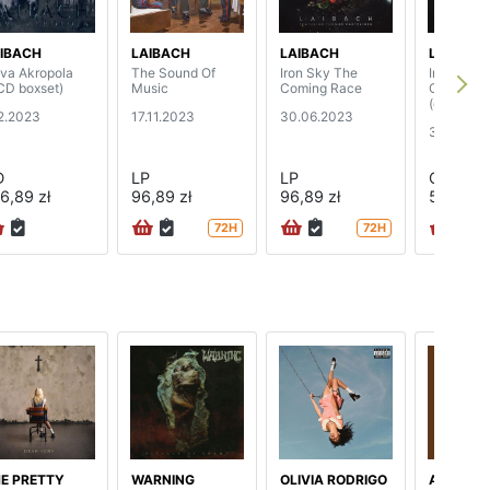
IBACH
LAIBACH
LAIBACH
LAIBACH
va Akropola
The Sound Of
Iron Sky The
Iron Sky 
CD boxset)
Music
Coming Race
Coming R
(digipak)
12.2023
17.11.2023
30.06.2023
30.06.20
D
LP
LP
CD
6,89 zł
96,89 zł
96,89 zł
52,89 zł
72H
72H
E PRETTY
WARNING
OLIVIA RODRIGO
AMY, CU