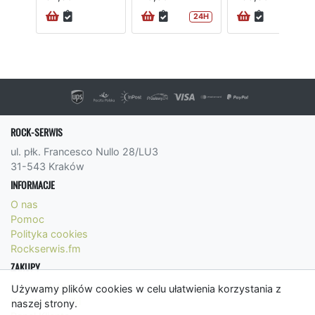
24H
ROCK-SERWIS
ul. płk. Francesco Nullo 28/LU3
31-543 Kraków
INFORMACJE
O nas
Pomoc
Polityka cookies
Rockserwis.fm
ZAKUPY
Formy płatności
Używamy plików cookies w celu ułatwienia korzystania z
Koszty wysyłki
naszej strony.