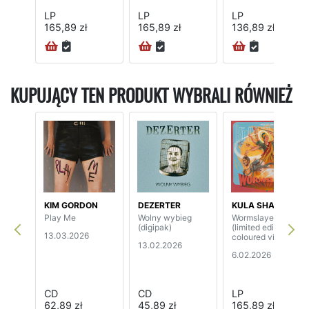
LP
LP
LP
165,89 zł
165,89 zł
136,89 zł
KUPUJĄCY TEN PRODUKT WYBRALI RÓWNIEŻ
KIM GORDON
DEZERTER
KULA SHAKER
Play Me
Wolny wybieg
Wormslayer
(digipak)
(limited edition
13.03.2026
coloured vinyl)
13.02.2026
6.02.2026
CD
CD
LP
62,89 zł
45,89 zł
165,89 zł