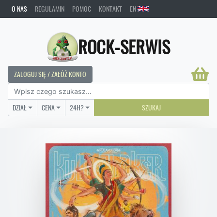
O NAS
REGULAMIN
POMOC
KONTAKT
EN
ROCK-SERWIS
ZALOGUJ SIĘ / ZAŁÓŻ KONTO
DZIAŁ
CENA
24H?
SZUKAJ