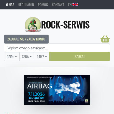
O NAS
REGULAMIN
POMOC
KONTAKT
EN
ROCK-SERWIS
ZALOGUJ SIĘ / ZAŁÓŻ KONTO
DZIAŁ
CENA
24H?
SZUKAJ