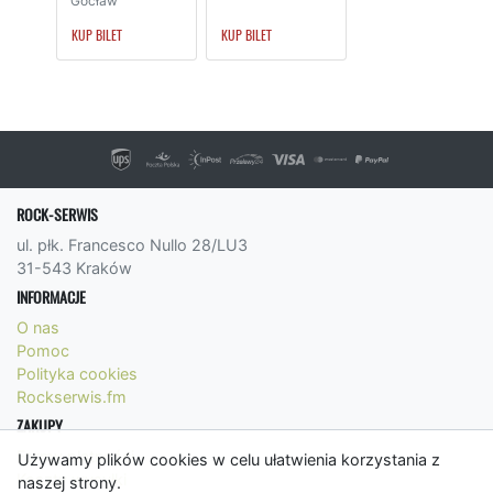
Gocław
KUP BILET
KUP BILET
ROCK-SERWIS
ul. płk. Francesco Nullo 28/LU3
31-543 Kraków
INFORMACJE
O nas
Pomoc
Polityka cookies
Rockserwis.fm
ZAKUPY
Formy płatności
Używamy plików cookies w celu ułatwienia korzystania z
Koszty wysyłki
naszej strony.