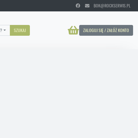
BOK@ROCKSERWIS.PL
?
SZUKAJ
ZALOGUJ SIĘ / ZAŁÓŻ KONTO