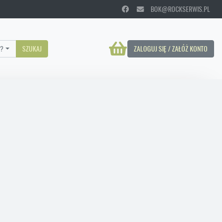
BOK@ROCKSERWIS.PL
?
SZUKAJ
ZALOGUJ SIĘ / ZAŁÓŻ KONTO