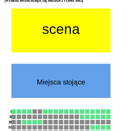
(WYBIERZ INTERESUJĄCE CIĘ MIEJSCA Z PLANU SALI)