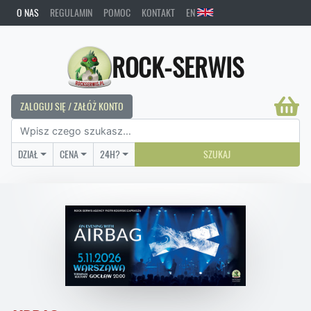
O NAS
REGULAMIN
POMOC
KONTAKT
EN
ROCK-SERWIS
ZALOGUJ SIĘ / ZAŁÓŻ KONTO
DZIAŁ
CENA
24H?
SZUKAJ