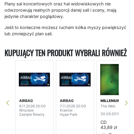
Plany sal koncertowych oraz hal widowiskowych nie
odwzorowują realnych proporcji danej sali i sceny, mają
jedynie charakter poglądowy.
Jeśli to konieczne możesz ruchem kółka myszy powiększyć
lub zmniejszyć plan sali.
KUPUJĄCY TEN PRODUKT WYBRALI RÓWNIEŻ
AIRBAG
AIRBAG
MILLENIUM
6.11.2026 20:00
7.11.2026 20:00
The Web
Wrocław
Kraków
30.09.2019
Zaklęte Rewiry
Hype Park
CD
43,89 zł