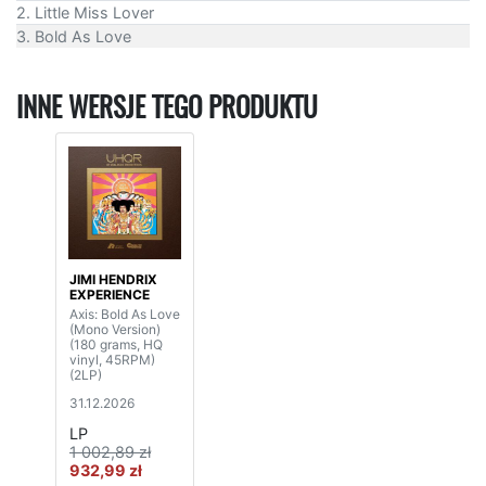
2. Little Miss Lover
3. Bold As Love
INNE WERSJE TEGO PRODUKTU
JIMI HENDRIX
EXPERIENCE
Axis: Bold As Love
(Mono Version)
(180 grams, HQ
vinyl, 45RPM)
(2LP)
31.12.2026
LP
1 002,89 zł
932,99 zł