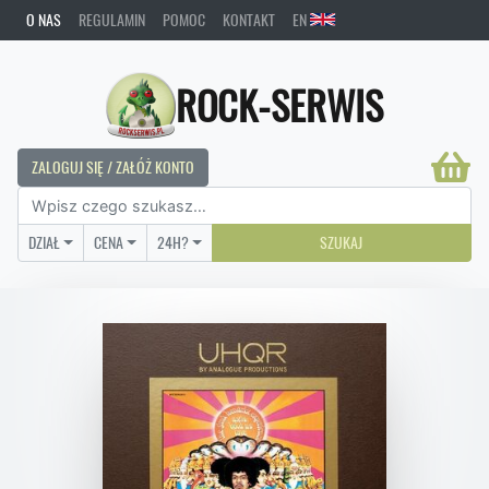
O NAS
REGULAMIN
POMOC
KONTAKT
EN
ROCK-SERWIS
ZALOGUJ SIĘ / ZAŁÓŻ KONTO
DZIAŁ
CENA
24H?
SZUKAJ