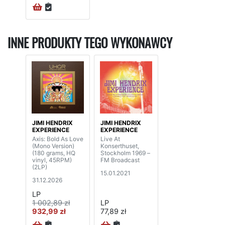
INNE PRODUKTY TEGO WYKONAWCY
JIMI HENDRIX
JIMI HENDRIX
EXPERIENCE
EXPERIENCE
Axis: Bold As Love
Live At
(Mono Version)
Konserthuset,
(180 grams, HQ
Stockholm 1969 –
vinyl, 45RPM)
FM Broadcast
(2LP)
15.01.2021
31.12.2026
LP
1 002,89 zł
LP
932,99 zł
77,89 zł