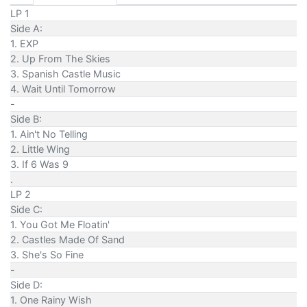
LP 1
Side A:
1. EXP
2. Up From The Skies
3. Spanish Castle Music
4. Wait Until Tomorrow
-
Side B:
1. Ain't No Telling
2. Little Wing
3. If 6 Was 9
.
LP 2
Side C:
1. You Got Me Floatin'
2. Castles Made Of Sand
3. She's So Fine
-
Side D:
1. One Rainy Wish