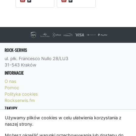
ROCK-SERWIS
ul. płk. Francesco Nullo 28/LU3
31-543 Kraków
INFORMACJE
O nas
Pomoc
Polityka cookies
Rockserwis.fm
ZAKUPY
Formy płatności
Używamy plików cookies w celu ułatwienia korzystania z
Koszty wysyłki
naszej strony.
Panel Klienta
Możesz określić warunki przechowywania lub dostępu do
Regulamin