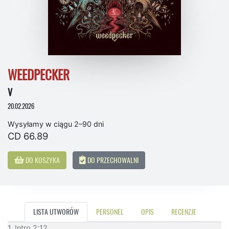
WEEDPECKER
V
20.02.2026
Wysyłamy w ciągu 2–90 dni
CD 66.89
DO KOSZYKA
DO PRZECHOWALNI
LISTA UTWORÓW
PERSONEL
OPIS
RECENZJE
1. Intro 2:12