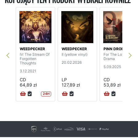
KUPUJĄCY TEN PRODUKT WYBRALI RÓWNIEŻ
WEEDPECKER
WEEDPECKER
PINN DROPP
IV: The Stream Of
II (yellow vinyl)
For The Love Of
Forgotten
Drama
20.02.2026
Thoughts
5.09.2025
3.12.2021
CD
LP
CD
64,89 zł
127,89 zł
53,89 zł
24H