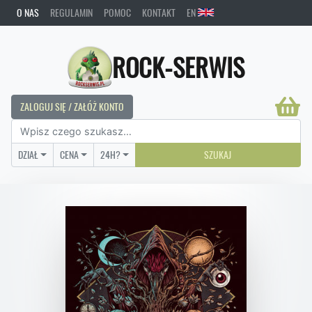
O NAS
REGULAMIN
POMOC
KONTAKT
EN
ROCK-SERWIS
ZALOGUJ SIĘ / ZAŁÓŻ KONTO
DZIAŁ
CENA
24H?
SZUKAJ