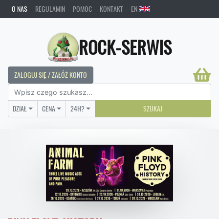
O NAS
REGULAMIN
POMOC
KONTAKT
EN
ROCK-SERWIS
ZALOGUJ SIĘ / ZAŁÓŻ KONTO
DZIAŁ
CENA
24H?
SZUKAJ