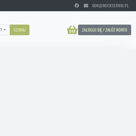
BOK@ROCKSERWIS.PL
?
SZUKAJ
ZALOGUJ SIĘ / ZAŁÓŻ KONTO