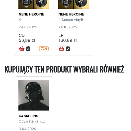
NENE HEROINE
NENE HEROINE
4
4 (amber vinyl)
24.10.2025
24.10.2025
CD
LP
56,89 zł
160,89 zł
72H
KUPUJĄCY TEN PRODUKT WYBRALI RÓWNIEŻ
KASIA LINS
Obywatelka K.L.
3.04.2026