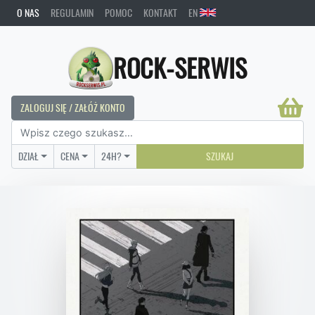
O NAS
REGULAMIN
POMOC
KONTAKT
EN
ROCK-SERWIS
ZALOGUJ SIĘ / ZAŁÓŻ KONTO
DZIAŁ
CENA
24H?
SZUKAJ