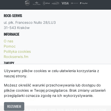
ROCK-SERWIS
ul. płk. Francesco Nullo 28/LU3
31-543 Kraków
INFORMACJE
O nas
Pomoc
Polityka cookies
Rockserwis.fm
ZAKUPY
Formy płatności
Używamy plików cookies w celu ułatwienia korzystania z
Koszty wysyłki
naszej strony.
Panel Klienta
Możesz określić warunki przechowywania lub dostępu do
Regulamin
plików cookies w Twojej przeglądarce. Brak zmiany ustawień
KONTAKT
przeglądarki oznacza zgodę na ich wykorzystywanie.
bok@rockserwis.pl
ROZUMIEM
© ROCK-SERWIS 1999-2026. WSZELKIE PRAWA ZASTRZEŻONE.