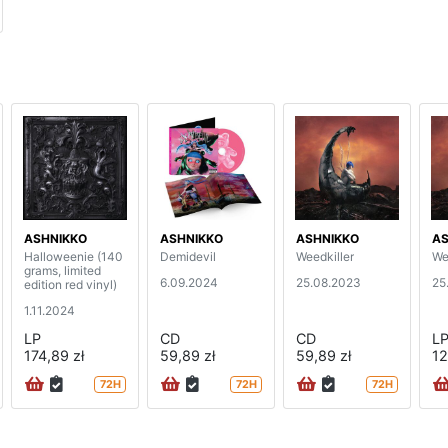
ASHNIKKO
ASHNIKKO
ASHNIKKO
AS
Halloweenie (140
Demidevil
Weedkiller
We
grams, limited
6.09.2024
25.08.2023
25
edition red vinyl)
1.11.2024
LP
CD
CD
L
174,89 zł
59,89 zł
59,89 zł
12
72H
72H
72H