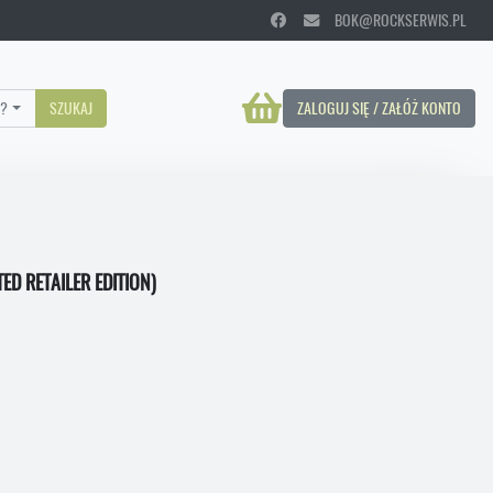
BOK@ROCKSERWIS.PL
?
SZUKAJ
ZALOGUJ SIĘ / ZAŁÓŻ KONTO
ED RETAILER EDITION)