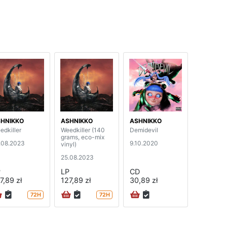
HNIKKO
ASHNIKKO
ASHNIKKO
edkiller
Weedkiller (140
Demidevil
grams, eco-mix
.08.2023
9.10.2020
vinyl)
25.08.2023
P
LP
CD
7,89 zł
127,89 zł
30,89 zł
72H
72H