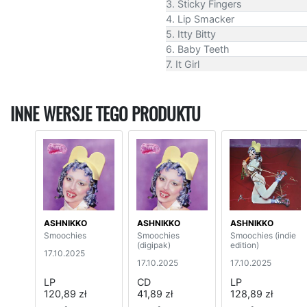
3. Sticky Fingers
4. Lip Smacker
5. Itty Bitty
6. Baby Teeth
7. It Girl
INNE WERSJE TEGO PRODUKTU
ASHNIKKO
ASHNIKKO
ASHNIKKO
Smoochies
Smoochies
Smoochies (indie
(digipak)
edition)
17.10.2025
17.10.2025
17.10.2025
LP
CD
LP
120,89 zł
41,89 zł
128,89 zł