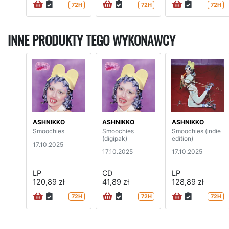
72H
72H
72H
INNE PRODUKTY TEGO WYKONAWCY
ASHNIKKO
ASHNIKKO
ASHNIKKO
Smoochies
Smoochies
Smoochies (indie
(digipak)
edition)
17.10.2025
17.10.2025
17.10.2025
LP
CD
LP
120,89 zł
41,89 zł
128,89 zł
72H
72H
72H