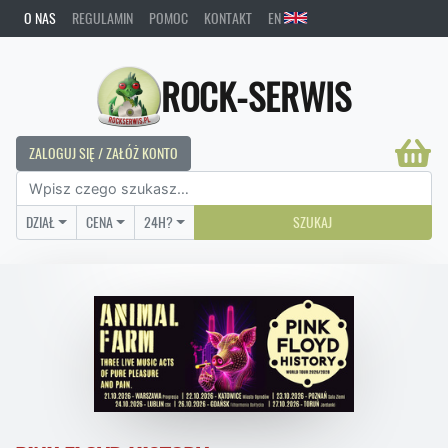
O NAS
REGULAMIN
POMOC
KONTAKT
EN
ROCK-SERWIS
ZALOGUJ SIĘ / ZAŁÓŻ KONTO
DZIAŁ
CENA
24H?
SZUKAJ