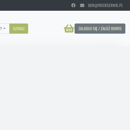
BOK@ROCKSERWIS.PL
?
SZUKAJ
ZALOGUJ SIĘ / ZAŁÓŻ KONTO