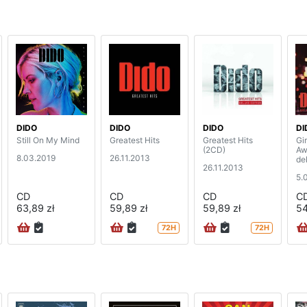
DIDO
DIDO
DIDO
DI
Still On My Mind
Greatest Hits
Greatest Hits
Gi
(2CD)
Aw
8.03.2019
26.11.2013
de
26.11.2013
5.
CD
CD
CD
C
63,89 zł
59,89 zł
59,89 zł
54
72H
72H