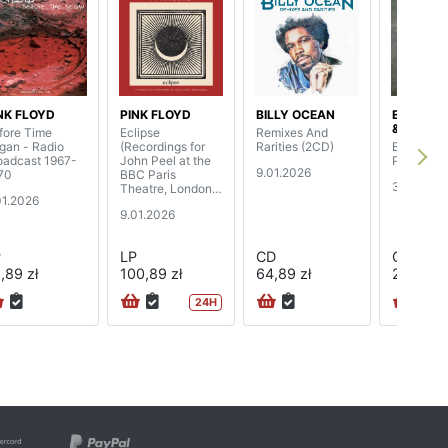
NK FLOYD
PINK FLOYD
BILLY OCEAN
EMERSON
& PALME
fore Time
Eclipse
Remixes And
gan - Radio
(Recordings for
Rarities (2CD)
Emerson 
oadcast 1967-
John Peel at the
Palmer (
9.01.2026
70
BBC Paris
30.12.20
Theatre, London)
01.2026
(2LP)
9.01.2026
P
LP
CD
CD
,89 zł
100,89 zł
64,89 zł
206,89 
24H