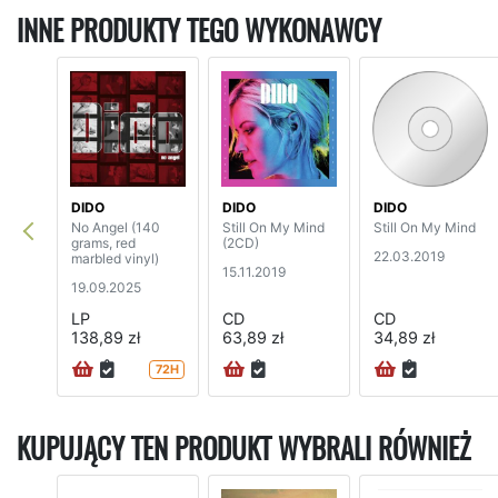
INNE PRODUKTY TEGO WYKONAWCY
DIDO
DIDO
DIDO
No Angel (140
Still On My Mind
Still On My Mind
grams, red
(2CD)
22.03.2019
marbled vinyl)
15.11.2019
19.09.2025
LP
CD
CD
138,89 zł
63,89 zł
34,89 zł
72H
KUPUJĄCY TEN PRODUKT WYBRALI RÓWNIEŻ