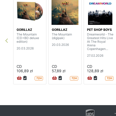
GORILLAZ
GORILLAZ
PET SHOP BOYS
The Mountain
The Mountain
Dreamworld - The
(CD+BD deluxe
(digipak)
Greatest Hits Live
edition)
At The Royal
20.03.2026
Arena
20.03.2026
Copenhagen
(2CD+BD)
27.02.2026
CD
CD
CD
106,89 zł
57,89 zł
128,89 zł
72H
72H
72H