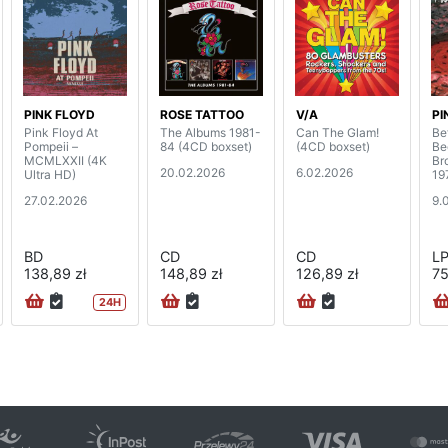
PINK FLOYD
ROSE TATTOO
V/A
PI
Pink Floyd At
The Albums 1981-
Can The Glam!
Be
Pompeii –
84 (4CD boxset)
(4CD boxset)
Be
MCMLXXII (4K
Br
20.02.2026
6.02.2026
Ultra HD)
19
27.02.2026
9.
BD
CD
CD
L
138,89 zł
148,89 zł
126,89 zł
75
24H