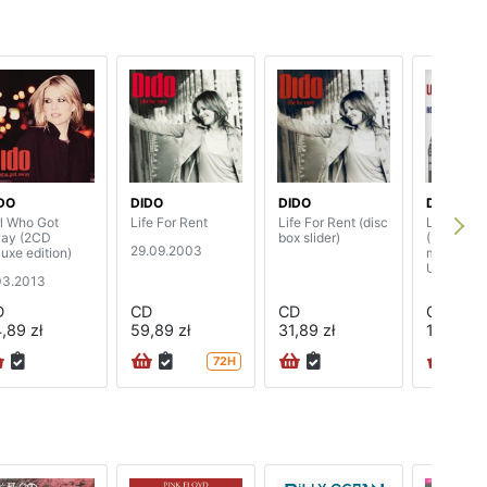
DO
DIDO
DIDO
DIDO
rl Who Got
Life For Rent
Life For Rent (disc
Life For R
ay (2CD
box slider)
(London r
29.09.2003
luxe edition)
music mad
UK)
03.2013
D
CD
CD
CD
,89 zł
59,89 zł
31,89 zł
18,89 zł
72H