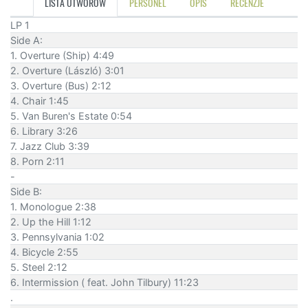
LISTA UTWORÓW
PERSONEL
OPIS
RECENZJE
LP 1
Side A:
1. Overture (Ship) 4:49
2. Overture (László) 3:01
3. Overture (Bus) 2:12
4. Chair 1:45
5. Van Buren's Estate 0:54
6. Library 3:26
7. Jazz Club 3:39
8. Porn 2:11
-
Side B:
1. Monologue 2:38
2. Up the Hill 1:12
3. Pennsylvania 1:02
4. Bicycle 2:55
5. Steel 2:12
6. Intermission ( feat. John Tilbury) 11:23
.