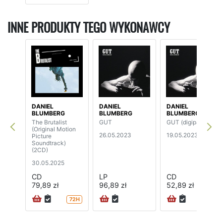
INNE PRODUKTY TEGO WYKONAWCY
DANIEL
DANIEL
DANIEL
BLUMBERG
BLUMBERG
BLUMBERG
The Brutalist
GUT
GUT (digipak)
(Original Motion
26.05.2023
19.05.2023
Picture
Soundtrack)
(2CD)
30.05.2025
CD
LP
CD
79,89 zł
96,89 zł
52,89 zł
72H