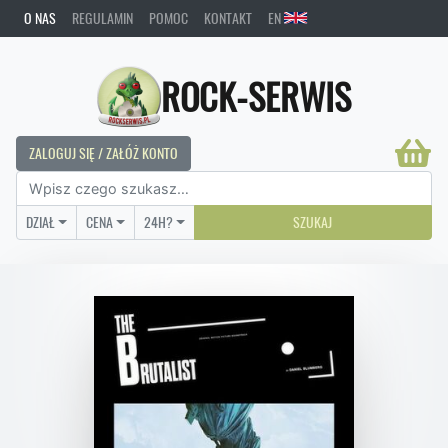
O NAS
REGULAMIN
POMOC
KONTAKT
EN
ROCK-SERWIS
ZALOGUJ SIĘ / ZAŁÓŻ KONTO
DZIAŁ
CENA
24H?
SZUKAJ