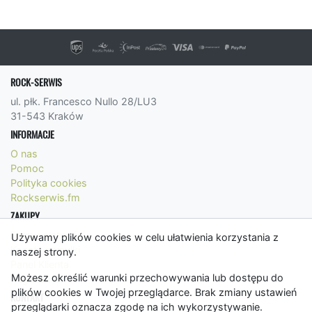
ROCK-SERWIS
ul. płk. Francesco Nullo 28/LU3
31-543 Kraków
INFORMACJE
O nas
Pomoc
Polityka cookies
Rockserwis.fm
ZAKUPY
Formy płatności
Używamy plików cookies w celu ułatwienia korzystania z
Koszty wysyłki
naszej strony.
Panel Klienta
Możesz określić warunki przechowywania lub dostępu do
Regulamin
plików cookies w Twojej przeglądarce. Brak zmiany ustawień
KONTAKT
przeglądarki oznacza zgodę na ich wykorzystywanie.