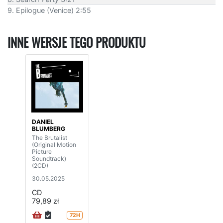
9. Epilogue (Venice) 2:55
INNE WERSJE TEGO PRODUKTU
DANIEL
BLUMBERG
The Brutalist
(Original Motion
Picture
Soundtrack)
(2CD)
30.05.2025
CD
79,89 zł
72H