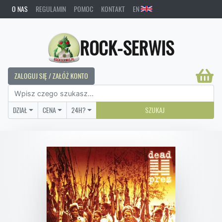
O NAS
REGULAMIN
POMOC
KONTAKT
EN
ROCK-SERWIS
ZALOGUJ SIĘ / ZAŁÓŻ KONTO
DZIAŁ
CENA
24H?
SZUKAJ