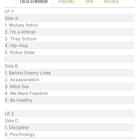
LISTA UTWORÓW
PERSONEL
OPIS
RECENZJE
LP 1
Side A:
1. Wolves (Intro)
2. I'm a African
3. They School
4. Hip-Hop
5. Police State
-
Side B:
1. Behind Enemy Lines
2. Assassination
3. Mind Sex
4. We Want Freedom
5. Be Healthy
.
LP 2
Side C:
1. Discipline
2. Psychology