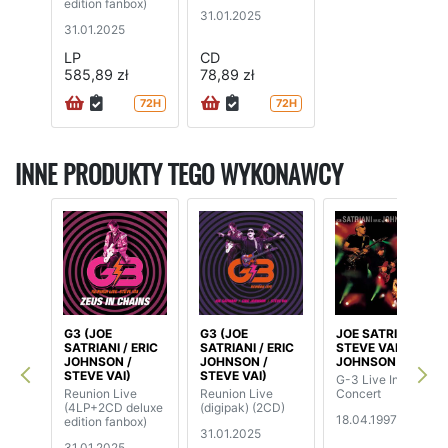
edition fanbox)
31.01.2025
31.01.2025
LP
CD
585,89 zł
78,89 zł
72H
72H
INNE PRODUKTY TEGO WYKONAWCY
G3 (JOE
G3 (JOE
JOE SATRIANI /
SATRIANI / ERIC
SATRIANI / ERIC
STEVE VAI / ERIC
JOHNSON /
JOHNSON /
JOHNSON
STEVE VAI)
STEVE VAI)
G-3 Live In
Reunion Live
Reunion Live
Concert
(4LP+2CD deluxe
(digipak) (2CD)
18.04.1997
edition fanbox)
31.01.2025
31.01.2025