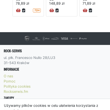
78,89 zł
148,89 zł
71,89 zł
72H
ROCK-SERWIS
ul. płk. Francesco Nullo 28/LU3
31-543 Kraków
INFORMACJE
O nas
Pomoc
Polityka cookies
Rockserwis.fm
ZAKUPY
Formy płatności
Używamy plików cookies w celu ułatwienia korzystania z
Koszty wysyłki