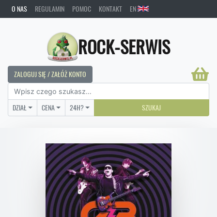
O NAS
REGULAMIN
POMOC
KONTAKT
EN
ROCK-SERWIS
ZALOGUJ SIĘ / ZAŁÓŻ KONTO
DZIAŁ
CENA
24H?
SZUKAJ