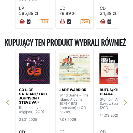
LP
CD
CD
585,89 zł
78,89 zł
34,89 zł
72H
72H
72H
KUPUJĄCY TEN PRODUKT WYBRALI RÓWNIEŻ
G3 (JOE
JADE WARRIOR
RUFUS/KHAN,
SATRIANI / ERIC
CHAKA
Wind Borne - The
JOHNSON /
Island Albums
Stompin' At The
STEVE VAI)
1974-1978
Savoy/Seal In Red
Reunion Live
(remaster) (4CD
(2CD)
(digipak) (2CD)
boxset)
14.03.2025
31.01.2025
7.08.2026
CD
CD
CD