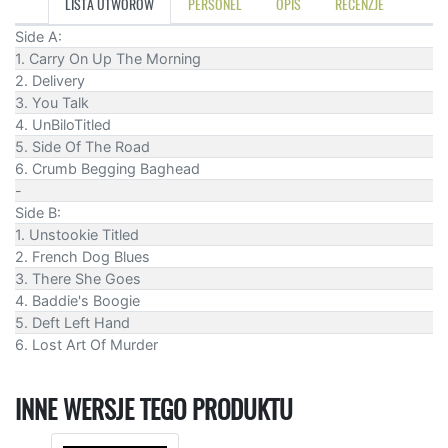
LISTA UTWORÓW
PERSONEL
OPIS
RECENZJE
Side A:
1. Carry On Up The Morning
2. Delivery
3. You Talk
4. UnBiloTitled
5. Side Of The Road
6. Crumb Begging Baghead
-
Side B:
1. Unstookie Titled
2. French Dog Blues
3. There She Goes
4. Baddie's Boogie
5. Deft Left Hand
6. Lost Art Of Murder
INNE WERSJE TEGO PRODUKTU