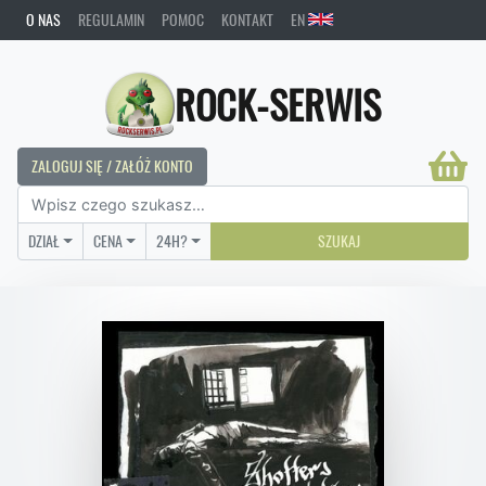
O NAS
REGULAMIN
POMOC
KONTAKT
EN
ROCK-SERWIS
ZALOGUJ SIĘ / ZAŁÓŻ KONTO
DZIAŁ
CENA
24H?
SZUKAJ