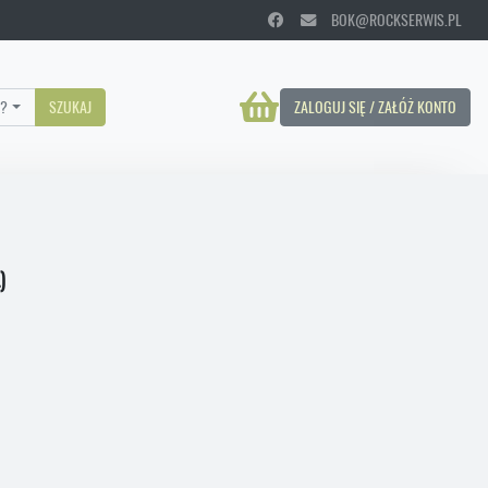
BOK@ROCKSERWIS.PL
?
SZUKAJ
ZALOGUJ SIĘ / ZAŁÓŻ KONTO
)