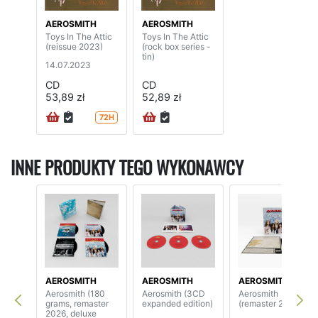
AEROSMITH
AEROSMITH
Toys In The Attic
Toys In The Attic
(reissue 2023)
(rock box series -
tin)
14.07.2023
CD
CD
53,89 zł
52,89 zł
72H
INNE PRODUKTY TEGO WYKONAWCY
AEROSMITH
AEROSMITH
AEROSMITH
Aerosmith (180
Aerosmith (3CD
Aerosmith
grams, remaster
expanded edition)
(remaster 2026)
2026, deluxe