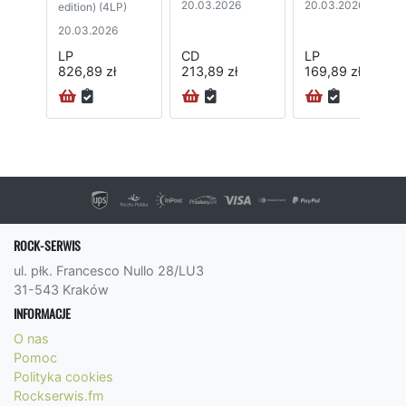
20.03.2026
20.03.2026
edition) (4LP)
20.03.2026
LP
CD
LP
826,89 zł
213,89 zł
169,89 zł
ROCK-SERWIS
ul. płk. Francesco Nullo 28/LU3
31-543 Kraków
INFORMACJE
O nas
Pomoc
Polityka cookies
Rockserwis.fm