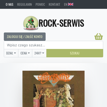
O NAS
REGULAMIN
POMOC
KONTAKT
EN
ROCK-SERWIS
ZALOGUJ SIĘ / ZAŁÓŻ KONTO
DZIAŁ
CENA
24H?
SZUKAJ