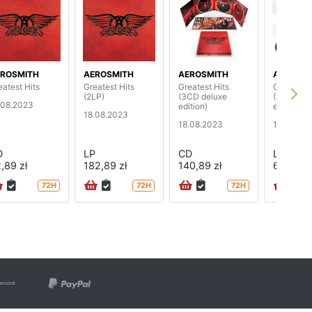
ROSMITH
AEROSMITH
AEROSMITH
AEROSMI
eatest Hits
Greatest Hits
Greatest Hits
Greatest 
(2LP)
(3CD deluxe
(4LP delu
.08.2023
edition)
edition)
18.08.2023
18.08.2023
18.08.20
D
LP
CD
LP
,89 zł
182,89 zł
140,89 zł
660,89 
72H
72H
72H