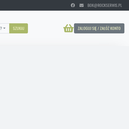
BOK@ROCKSERWIS.PL
?
SZUKAJ
ZALOGUJ SIĘ / ZAŁÓŻ KONTO