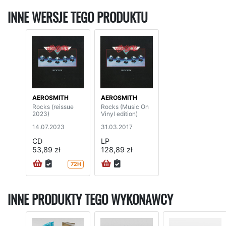
INNE WERSJE TEGO PRODUKTU
AEROSMITH
AEROSMITH
Rocks (reissue
Rocks (Music On
2023)
Vinyl edition)
14.07.2023
31.03.2017
CD
LP
53,89 zł
128,89 zł
72H
INNE PRODUKTY TEGO WYKONAWCY