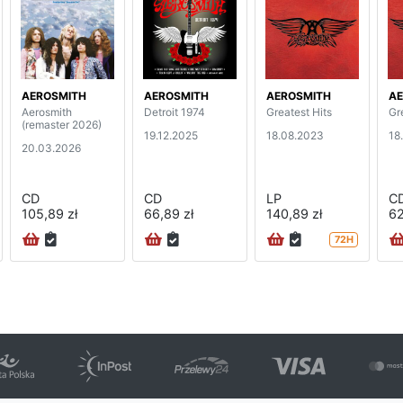
AEROSMITH
AEROSMITH
AEROSMITH
AE
Aerosmith
Detroit 1974
Greatest Hits
Gr
(remaster 2026)
19.12.2025
18.08.2023
18
20.03.2026
CD
CD
LP
C
105,89 zł
66,89 zł
140,89 zł
62
72H