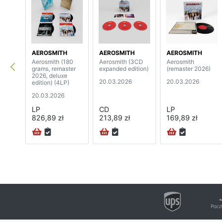
AEROSMITH
AEROSMITH
AEROSMITH
Aerosmith (180
Aerosmith (3CD
Aerosmith
grams, remaster
expanded edition)
(remaster 2026)
2026, deluxe
20.03.2026
20.03.2026
edition) (4LP)
20.03.2026
LP
CD
LP
826,89 zł
213,89 zł
169,89 zł