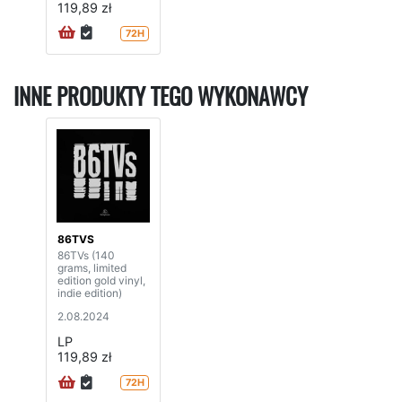
119,89 zł
72H
INNE PRODUKTY TEGO WYKONAWCY
86TVS
86TVs (140
grams, limited
edition gold vinyl,
indie edition)
2.08.2024
LP
119,89 zł
72H