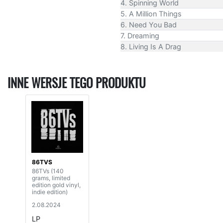
4. Spinning World
5. A Million Things
6. Need You Bad
7. Dreaming
8. Living Is A Drag
INNE WERSJE TEGO PRODUKTU
86TVS
86TVs (140
grams, limited
edition gold vinyl,
indie edition)
2.08.2024
LP