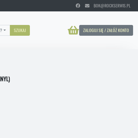
BOK@ROCKSERWIS.PL
?
SZUKAJ
ZALOGUJ SIĘ / ZAŁÓŻ KONTO
INYL)