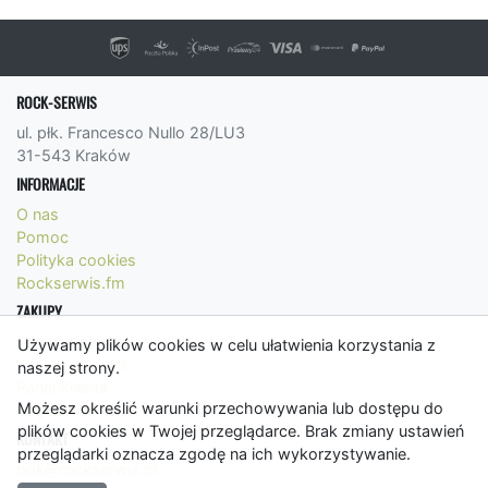
ROCK-SERWIS
ul. płk. Francesco Nullo 28/LU3
31-543 Kraków
INFORMACJE
O nas
Pomoc
Polityka cookies
Rockserwis.fm
ZAKUPY
Formy płatności
Używamy plików cookies w celu ułatwienia korzystania z
Koszty wysyłki
naszej strony.
Panel Klienta
Możesz określić warunki przechowywania lub dostępu do
Regulamin
plików cookies w Twojej przeglądarce. Brak zmiany ustawień
KONTAKT
przeglądarki oznacza zgodę na ich wykorzystywanie.
bok@rockserwis.pl