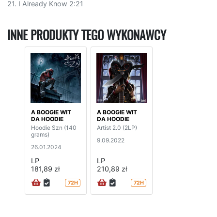
21. I Already Know 2:21
INNE PRODUKTY TEGO WYKONAWCY
A BOOGIE WIT
A BOOGIE WIT
DA HOODIE
DA HOODIE
Hoodie Szn (140
Artist 2.0 (2LP)
grams)
9.09.2022
26.01.2024
LP
LP
181,89 zł
210,89 zł
72H
72H