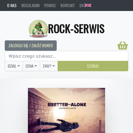
O NAS
REGULAMIN
POMOC
KONTAKT
EN
ROCK-SERWIS
ZALOGUJ SIĘ / ZAŁÓŻ KONTO
DZIAŁ
CENA
24H?
SZUKAJ