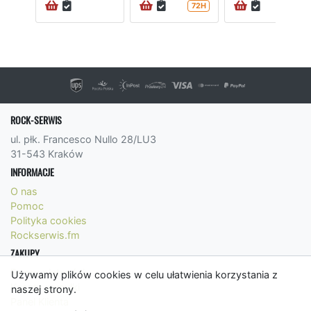
72H
72H
ROCK-SERWIS
ul. płk. Francesco Nullo 28/LU3
31-543 Kraków
INFORMACJE
O nas
Pomoc
Polityka cookies
Rockserwis.fm
ZAKUPY
Formy płatności
Używamy plików cookies w celu ułatwienia korzystania z
Koszty wysyłki
naszej strony.
Panel Klienta