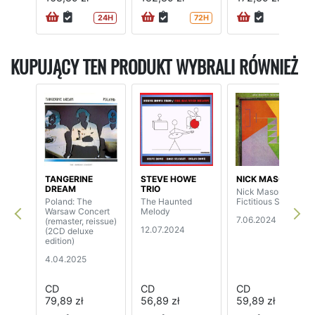
24H
72H
KUPUJĄCY TEN PRODUKT WYBRALI RÓWNIEŻ
TANGERINE
STEVE HOWE
NICK MASON
DREAM
TRIO
Nick Mason's
Poland: The
The Haunted
Fictitious Sports
Warsaw Concert
Melody
7.06.2024
(remaster, reissue)
12.07.2024
(2CD deluxe
edition)
4.04.2025
CD
CD
CD
79,89 zł
56,89 zł
59,89 zł