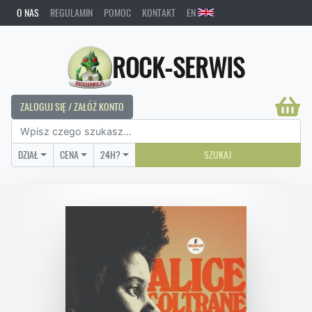
O NAS
REGULAMIN
POMOC
KONTAKT
EN
ROCK-SERWIS
ZALOGUJ SIĘ / ZAŁÓŻ KONTO
DZIAŁ
CENA
24H?
SZUKAJ