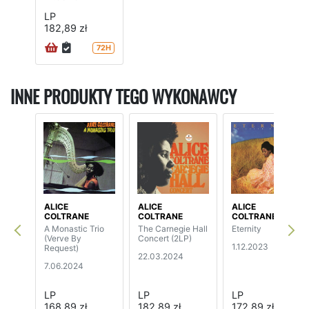
LP
182,89 zł
72H
INNE PRODUKTY TEGO WYKONAWCY
ALICE
ALICE
ALICE
COLTRANE
COLTRANE
COLTRANE
A Monastic Trio
The Carnegie Hall
Eternity
(Verve By
Concert (2LP)
1.12.2023
Request)
22.03.2024
7.06.2024
LP
LP
LP
168,89 zł
182,89 zł
172,89 zł