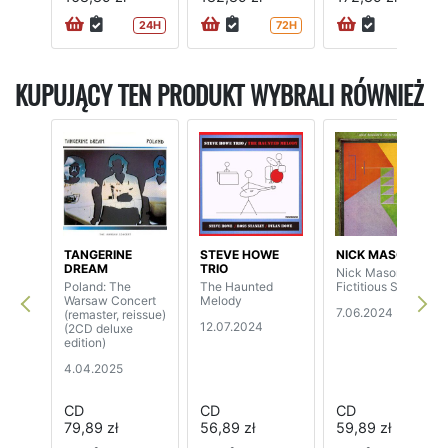
24H
72H
KUPUJĄCY TEN PRODUKT WYBRALI RÓWNIEŻ
TANGERINE
STEVE HOWE
NICK MASON
DREAM
TRIO
Nick Mason's
Poland: The
The Haunted
Fictitious Sports
Warsaw Concert
Melody
7.06.2024
(remaster, reissue)
12.07.2024
(2CD deluxe
edition)
4.04.2025
CD
CD
CD
79,89 zł
56,89 zł
59,89 zł