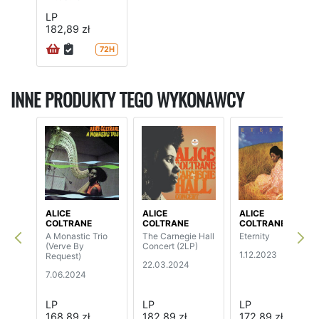
LP
182,89 zł
72H
INNE PRODUKTY TEGO WYKONAWCY
ALICE
ALICE
ALICE
COLTRANE
COLTRANE
COLTRANE
A Monastic Trio
The Carnegie Hall
Eternity
(Verve By
Concert (2LP)
1.12.2023
Request)
22.03.2024
7.06.2024
LP
LP
LP
168,89 zł
182,89 zł
172,89 zł