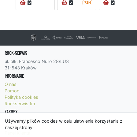
72H
72H
ROCK-SERWIS
ul. płk. Francesco Nullo 28/LU3
31-543 Kraków
INFORMACJE
O nas
Pomoc
Polityka cookies
Rockserwis.fm
ZAKUPY
Formy płatności
Używamy plików cookies w celu ułatwienia korzystania z
Koszty wysyłki
naszej strony.
Panel Klienta