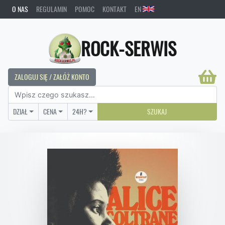
O NAS
REGULAMIN
POMOC
KONTAKT
EN
ROCK-SERWIS
ZALOGUJ SIĘ / ZAŁÓŻ KONTO
DZIAŁ
CENA
24H?
SZUKAJ