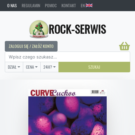
O NAS
REGULAMIN
POMOC
KONTAKT
EN
ROCK-SERWIS
ZALOGUJ SIĘ / ZAŁÓŻ KONTO
DZIAŁ
CENA
24H?
SZUKAJ