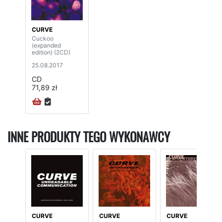
CURVE
Cuckoo
(expanded
edition) (2CD)
25.08.2017
CD
71,89 zł
INNE PRODUKTY TEGO WYKONAWCY
CURVE
CURVE
CURVE