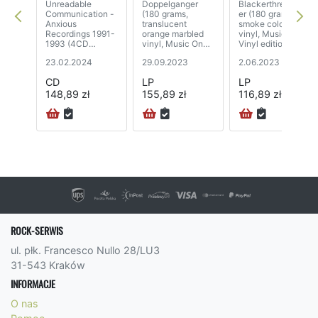
Unreadable
Doppelganger
Blackerthreetrack
Communication -
(180 grams,
er (180 grams,
Anxious
translucent
smoke coloured
Recordings 1991-
orange marbled
vinyl, Music On
1993 (4CD
vinyl, Music On
Vinyl edition)
boxset)
Vinyl edition)
23.02.2024
29.09.2023
2.06.2023
CD
LP
LP
148,89 zł
155,89 zł
116,89 zł
ROCK-SERWIS
ul. płk. Francesco Nullo 28/LU3
31-543 Kraków
INFORMACJE
O nas