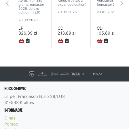
Aerosmith (180
Aerosmith (3CD
Aerosmith
grams, remaster
expanded edition)
(remaster 2026)
2026, deluxe
20.03.2026
20.03.2026
edition) (4LP)
20.03.2026
LP
CD
CD
826,89 zł
213,89 zł
105,89 zł
ROCK-SERWIS
ul. płk. Francesco Nullo 28/LU3
31-543 Kraków
INFORMACJE
O nas
Pomoc