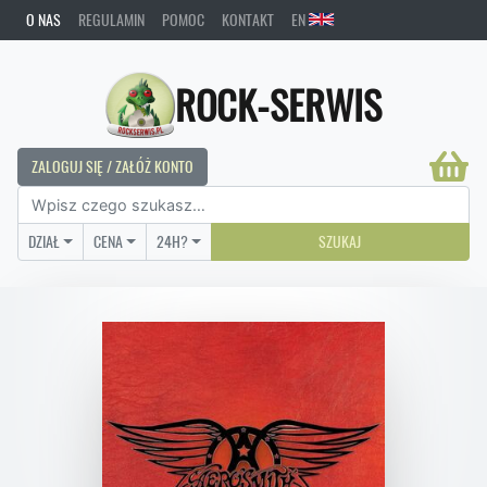
O NAS
REGULAMIN
POMOC
KONTAKT
EN
ROCK-SERWIS
ZALOGUJ SIĘ / ZAŁÓŻ KONTO
DZIAŁ
CENA
24H?
SZUKAJ