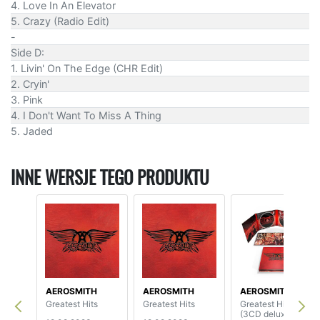
4. Love In An Elevator
5. Crazy (Radio Edit)
-
Side D:
1. Livin' On The Edge (CHR Edit)
2. Cryin'
3. Pink
4. I Don't Want To Miss A Thing
5. Jaded
INNE WERSJE TEGO PRODUKTU
AEROSMITH
AEROSMITH
AEROSMITH
Greatest Hits
Greatest Hits
Greatest Hits
(3CD deluxe