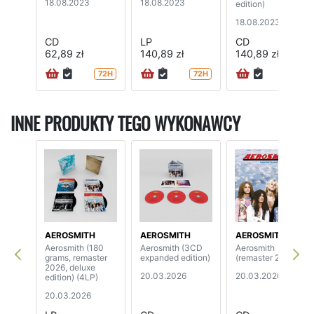
18.08.2023
18.08.2023
edition)
18.08.2023
CD
LP
CD
62,89 zł
140,89 zł
140,89 zł
72H
72H
72H
INNE PRODUKTY TEGO WYKONAWCY
AEROSMITH
AEROSMITH
AEROSMITH
Aerosmith (180
Aerosmith (3CD
Aerosmith
grams, remaster
expanded edition)
(remaster 2026)
2026, deluxe
20.03.2026
20.03.2026
edition) (4LP)
20.03.2026