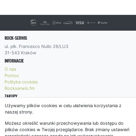
ROCK-SERWIS
ul. płk. Francesco Nullo 28/LU3
31-543 Kraków
INFORMACJE
O nas
Pomoc
Polityka cookies
Rockserwis.fm
ZAKUPY
Formy płatności
Używamy plików cookies w celu ułatwienia korzystania z
Koszty wysyłki
naszej strony.
Panel Klienta
Możesz określić warunki przechowywania lub dostępu do
Regulamin
plików cookies w Twojej przeglądarce. Brak zmiany ustawień
KONTAKT
przeglądarki oznacza zgodę na ich wykorzystywanie.