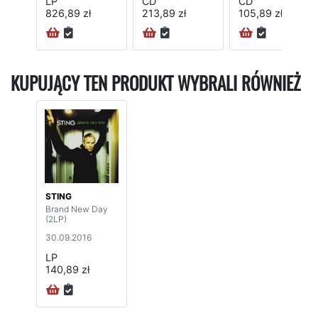
LP
CD
CD
826,89 zł
213,89 zł
105,89 zł
KUPUJĄCY TEN PRODUKT WYBRALI RÓWNIEŻ
STING
Brand New Day
(2LP)
30.09.2016
LP
140,89 zł