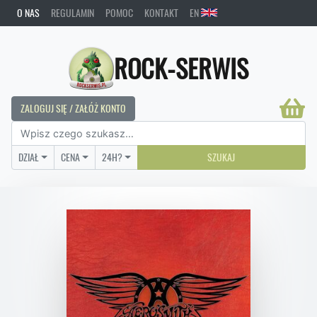
O NAS
REGULAMIN
POMOC
KONTAKT
EN
ROCK-SERWIS
ZALOGUJ SIĘ / ZAŁÓŻ KONTO
DZIAŁ
CENA
24H?
SZUKAJ